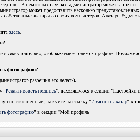
еседника. В некоторых случаях, администратор может запретить
дминистратор может предоставить несколько предустановленных 
ры собственные аватары со своих компьютеров. Аватары будут от
мите
здесь
.
ми?
ями самостоятельно, отображаемые только в профиле. Возможнос
зить фотографию?
дминистратор разрешил это делать).
у "
Редактировать подпись
", находящуюся в секции "Настройки 
грузить собственный, нажмите на ссылку "
Изменить аватар
" в т
ить фотографию
" в секции "Мой профиль".