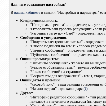
Для чего остальные настройки?
В
вашем кабинете
в секции "Настройки и параметры" есть
Конфиденциальность
:
"'Невидимый' режим" - определяет, могут ли 
"Отображать ваш уровень репутации" - если р
"Разрешить загрузку vCard" - определяет, мог
Сообщения и уведомления
:
"Получать электронные письма" - определяет,
"Способ подписки на темы" - способ уведомл
"Личные сообщения" - определяет, как вы же
"Публичные сообщения" - определяет, как вы
Опции просмотра тем
:
"Элементы сообщения" - желаете ли вы видет
"Режим отображения темы" - режим отображ
"Число сообщений на странице"
"Возраст тем для отображения" - темы, старше
Опции даты и времени
:
"Часовой пояс" - ваша разница во времени о
"Начало недели" - для календаря
(?)
.
Другое
:
"Интерфейс редактора сообщений" - тип редак
панелью) и визуального редактора (вы сразу ви
"Стиль форума" - этот пункт доступен, если 