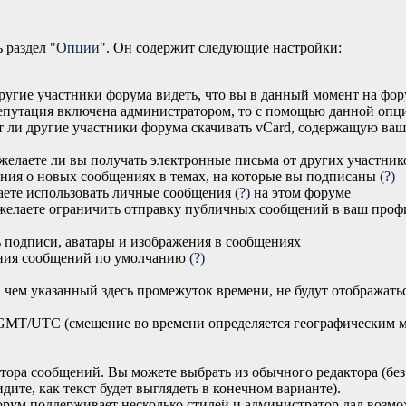
 раздел "
Опции
". Он содержит следующие настройки:
другие участники форума видеть, что вы в данный момент на фор
епутация включена администратором, то с помощью данной опци
ут ли другие участники форума скачивать vCard, содержащую ваш
 желаете ли вы получать электронные письма от других участни
ения о новых сообщениях в темах, на которые вы подписаны
(?)
лаете использовать личные сообщения
(?)
на этом форуме
 желаете ограничить отправку публичных сообщений в ваш проф
ь подписи, аватары и изображения в сообщениях
ения сообщений по умолчанию
(?)
, чем указанный здесь промежуток времени, не будут отображать
т GMT/UTC (смещение во времени определяется географическим
тора сообщений. Вы можете выбрать из обычного редактора (без 
дите, как текст будет выглядеть в конечном варианте).
форум поддерживает несколько стилей и администратор дал воз