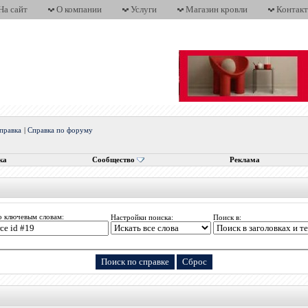
На сайт
О компании
Услуги
Магазин кровли
Контак
правка
|
Справка по форуму
ка
Сообщество
Реклама
о ключевым словам:
Настройки поиска:
Поиск в: