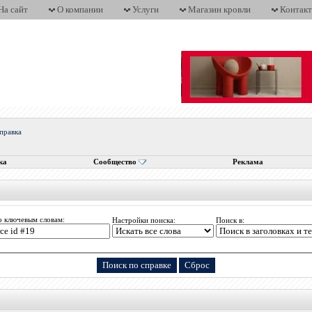
На сайт
О компании
Услуги
Магазин кровли
Контак
правка
ка
Сообщество
Реклама
о ключевым словам:
Настройки поиска:
Поиск в: