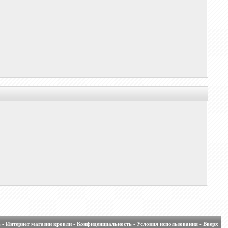
ь
-
Интернет магазин кровли
-
Конфиденциальность
-
Условия использования
-
Вверх