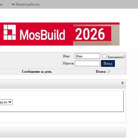
ты
Наши работы
Имя
Запомнить?
Пароль
Сообщения за день
Поиск