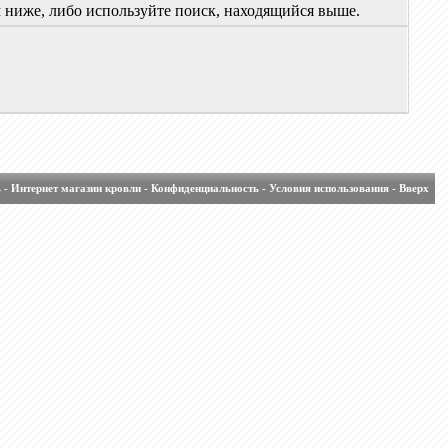
м ниже, либо используйте поиск, находящийся выше.
ь
-
Интернет магазин кровли
-
Конфиденциальность
-
Условия использования
-
Вверх