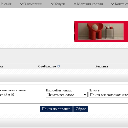
На сайт
О компании
Услуги
Магазин кровли
Контак
ка
Сообщество
Реклама
о ключевым словам:
Настройки поиска:
Поиск в: