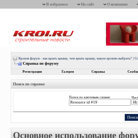
В избранное
На сайт
О компании
Кровля форум - как крыть крышу, чем крыть крышу, какую кровлю выбрать?
|
С
Справка по форуму
Регистрация
Галерея
Справка
Сообщ
Поиск по справке
Поиск по ключевым словам:
Нас
Основное использование фор