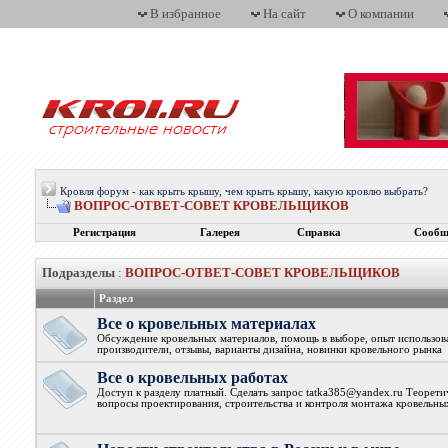
В избранное
На сайт
О компании
Кровля форум - как крыть крышу, чем крыть крышу, какую кровлю выбрать?
ВОПРОС-ОТВЕТ-СОВЕТ КРОВЕЛЬЩИКОВ
Регистрация
Галерея
Справка
Сообщ
Подразделы
:
ВОПРОС-ОТВЕТ-СОВЕТ КРОВЕЛЬЩИКОВ
Раздел
Все о кровельных материалах
Обсуждение кровельных материалов, помощь в выборе, опыт использова
производители, отзывы, варианты дизайна, новинки кровельного рынка
Все о кровельных работах
Доступ к разделу платный. Сделать запрос tatka385@yandex.ru Теорети
вопросы проектирования, строительства и контроля монтажа кровельны