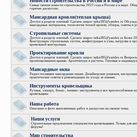
Новости строительства в России и в мире
Самые свежие новости строительства 2023 года в России и в мире. Общ
горячие дискуссии.
Мансардная кровля(теплая крыша)
Доступ к разделу платный. Сделать запрос tatka385@yandex.ru Обсужд
мансардных материалов, технологии теплой кровли, обзоры, советы и 
Стропильные системы
Доступ к разделу платный. Сделать запрос tatka385@yandex.ru Более 2
Конструкции стропильных систем, конфигурации и узлы, нагрузки и пр
кровельной конструкции
Проектирование кровли
Доступ к разделу платный. Сделать запрос tatka385@yandex.ru Вопросы
проектированием крыши. Архитектура и расчеты. Типовые и индивидуа
Мансардные окна
Раздел посвящен мансардным окнам. Дизайнерские решения, инструкции
практические советы и рекомендации по уходу за окнами.
Инструменты кровельщика
Ручные, электро, бензо-, пневмо- инструменты и все приспособления 
кровельщика
Наша работа
Описание и фото выполненных работ и дискуссии на свежие темы.
Наши услуги
Строительные предложения специалистов кровельщиков. Только для ак
форума!
Мир строительства