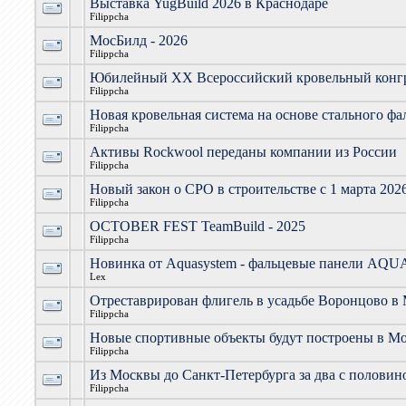
Выставка YugBuild 2026 в Краснодаре
Filippcha
МосБилд - 2026
Filippcha
Юбилейный XX Всероссийский кровельный конг
Filippcha
Новая кровельная система на основе стального фа
Filippcha
Активы Rockwool переданы компании из России
Filippcha
Новый закон о СРО в строительстве с 1 марта 202
Filippcha
OCTOBER FEST TeamBuild - 2025
Filippcha
Новинка от Aquasystem - фальцевые панели AQ
Lex
Отреставрирован флигель в усадьбе Воронцово в
Filippcha
Новые спортивные объекты будут построены в М
Filippcha
Из Москвы до Санкт-Петербурга за два с половин
Filippcha