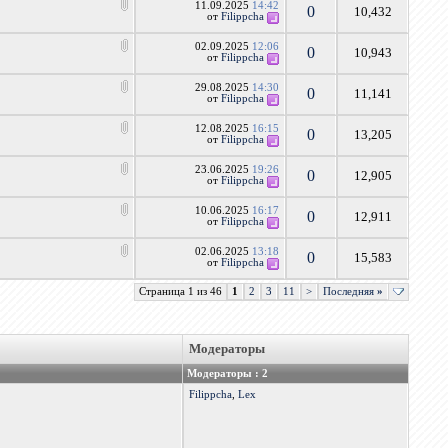
11.09.2025
14:42
0
10,432
от
Filippcha
02.09.2025
12:06
0
10,943
от
Filippcha
29.08.2025
14:30
0
11,141
от
Filippcha
12.08.2025
16:15
0
13,205
от
Filippcha
23.06.2025
19:26
0
12,905
от
Filippcha
10.06.2025
16:17
0
12,911
от
Filippcha
02.06.2025
13:18
0
15,583
от
Filippcha
Страница 1 из 46
1
2
3
11
>
Последняя
»
Модераторы
Модераторы : 2
Filippcha
,
Lex