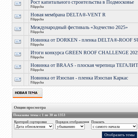
Рост капитального строительства в Подмосковье
Filippcha
Новая мембрана DELTA®-VENT R
Filippcha
Международный фестиваль «Зодчество 2025»
Filippcha
Новинка от DORKEN - пленка DELTA®-ROOF 
Filippcha
Итоги конкурса GREEN ROOF CHALLENGE 202
Filippcha
Новинка от BRAAS - плоская черепица ТЕГАЛИ
Filippcha
Новинка от Изоспан - пленка Изоспан Каркас
Filippcha
Опции просмотра
Показаны темы с 1 по 30 из 1353
Критерий сортировки
Порядок отображения
Показать