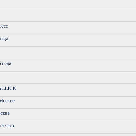
ресс
льца
6 года
UACLICK
 Москве
оскве
ой часа