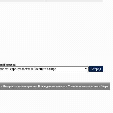
рый переход
ь
-
Интернет магазин кровли
-
Конфиденциальность
-
Условия использования
-
Вверх