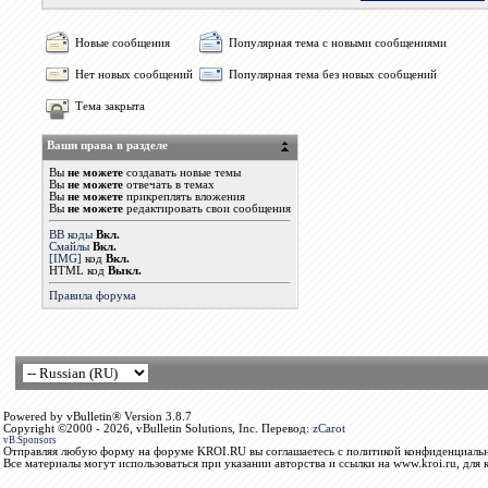
Новые сообщения
Популярная тема с новыми сообщениями
Нет новых сообщений
Популярная тема без новых сообщений
Тема закрыта
Ваши права в разделе
Вы
не можете
создавать новые темы
Вы
не можете
отвечать в темах
Вы
не можете
прикреплять вложения
Вы
не можете
редактировать свои сообщения
BB коды
Вкл.
Смайлы
Вкл.
[IMG]
код
Вкл.
HTML код
Выкл.
Правила форума
Powered by vBulletin® Version 3.8.7
Copyright ©2000 - 2026, vBulletin Solutions, Inc. Перевод:
zCarot
vB.Sponsors
Отправляя любую форму на форуме KROI.RU вы соглашаетесь с политикой конфиденциальн
Все материалы могут использоваться при указании авторства и ссылки на www.kroi.ru, для 