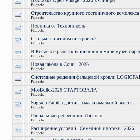
Выставка Open Village - 2026 в Сибири
Filippcha
Строительство крупного гостиничного комплекса
Filippcha
Новинка от Технониколь
Filippcha
Сколько стоит дом построить?
Filippcha
В Китае открылся крупнейший в мире музей пар
Filippcha
Новая школа в Сочи - 2026
Filippcha
Системные решения фальцевой кровли LOGIC
Filippcha
MosBuild-2026 СТАРТОВАЛА!
Filippcha
Sagrada Família достигла мааксимальной высоты
Filippcha
Глобальный ребрендинг Изоспан
Filippcha
Расширение условий "Семейной ипотеки" 2026
Filippcha