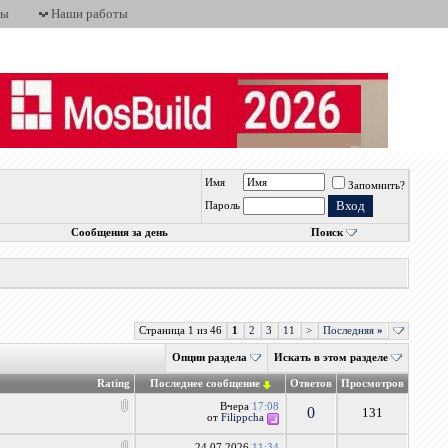
ты
Наши работы
Имя
Запомнить?
Пароль
Сообщения за день
Поиск
Страница 1 из 46
1
2
3
11
>
Последняя
»
Опции раздела
Искать в этом разделе
Rating
Последнее сообщение
Ответов
Просмотров
Вчера
17:08
0
131
от
Filippcha
24.07.2026
11:34