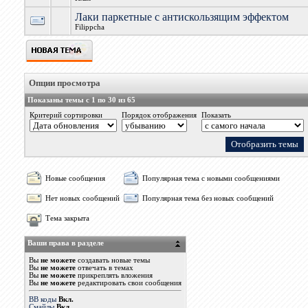
Лаки паркетные с антискользящим эффектом
Filippcha
Опции просмотра
Показаны темы с 1 по 30 из 65
Критерий сортировки
Порядок отображения
Показать
Новые сообщения
Популярная тема с новыми сообщениями
Нет новых сообщений
Популярная тема без новых сообщений
Тема закрыта
Ваши права в разделе
Вы
не можете
создавать новые темы
Вы
не можете
отвечать в темах
Вы
не можете
прикреплять вложения
Вы
не можете
редактировать свои сообщения
BB коды
Вкл.
Смайлы
Вкл.