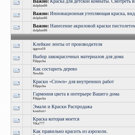
Важно:
Краска для детской комнаты. Смотреть 
dolphin66
Важно:
Инновационная утепляющая краска, вид
dolphin66
Важно:
Нанесение акриловой краски пистолетом
dolphin66
Клейкие ленты от производителя
iggora16
Выбор лакокрасочных материалов для дома
Filippcha
Как состарить дерево
Newlife
Краски «Crown» для внутренних работ
Filippcha
Гармония цвета в интерьере Вашего дома
Filippcha
Эмали и Краски Распродажа
komfort+
Краска которая моется
Vika777
Как правильно красить из аэрозоли.