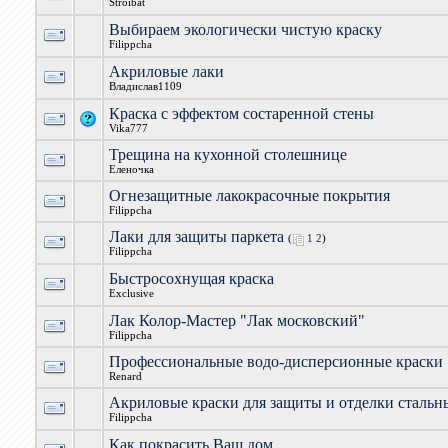
Stroibat
Выбираем экологически чистую краску
Filippcha
Акриловые лаки
Владислав1109
Краска с эффектом состаренной стены
Vika777
Трещина на кухонной столешнице
Еленочка
Огнезащитные лакокрасочные покрытия
Filippcha
Лаки для защиты паркета
(
1
2
)
Filippcha
Быстросохнущая краска
Exclusive
Лак Колор-Мастер "Лак московский"
Filippcha
Профессиональные водо-дисперсионные краски
Renard
Акриловые краски для защиты и отделки стальн
Filippcha
Как покрасить Ваш дом