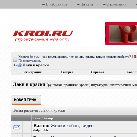
В избранное
На сайт
О компании
Кровля форум - как крыть крышу, чем крыть крышу, какую кровлю выбрать?
|
П
Познавательно.
Лаки и краски
Регистрация
Галерея
Справка
Сообщ
Лаки и краски
Грунтовки, пропитки, краски, штукатурки, шпатлевочные мас
Темы раздела
: Лаки и краски
Тема
/
Автор
Важно:
Жидкие обои, видео
dolphin66