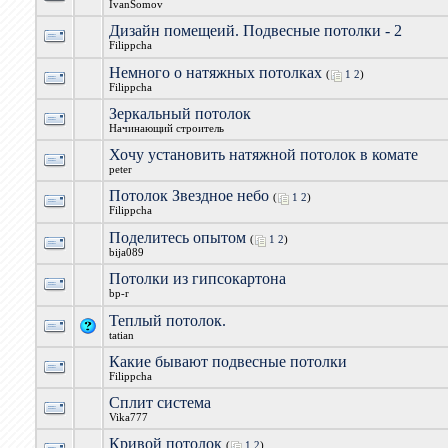
IvanSomov
Дизайн помещеий. Подвесные потолки - 2
Filippcha
Немного о натяжных потолках
(
1
2
)
Filippcha
Зеркальный потолок
Начинающий строитель
Хочу установить натяжной потолок в комате
peter
Потолок Звездное небо
(
1
2
)
Filippcha
Поделитесь опытом
(
1
2
)
bija089
Потолки из гипсокартона
bp-r
Теплый потолок.
tatian
Какие бывают подвесные потолки
Filippcha
Сплит система
Vika777
Кривой потолок
(
1
2
)