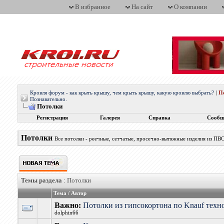
В избранное
На сайт
О компании
Кровля форум - как крыть крышу, чем крыть крышу, какую кровлю выбрать?
|
П
Познавательно.
Потолки
Регистрация
Галерея
Справка
Сообщ
Потолки
Все потолки - реечные, сетчатые, просечно-вытяжные изделия из ПВС
Темы раздела
: Потолки
Тема
/
Автор
Важно:
Потолки из гипсокортона по Knauf тех
dolphin66