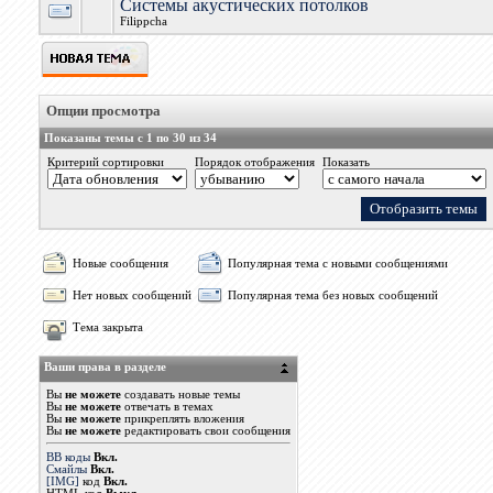
Системы акустических потолков
Filippcha
Опции просмотра
Показаны темы с 1 по 30 из 34
Критерий сортировки
Порядок отображения
Показать
Новые сообщения
Популярная тема с новыми сообщениями
Нет новых сообщений
Популярная тема без новых сообщений
Тема закрыта
Ваши права в разделе
Вы
не можете
создавать новые темы
Вы
не можете
отвечать в темах
Вы
не можете
прикреплять вложения
Вы
не можете
редактировать свои сообщения
BB коды
Вкл.
Смайлы
Вкл.
[IMG]
код
Вкл.