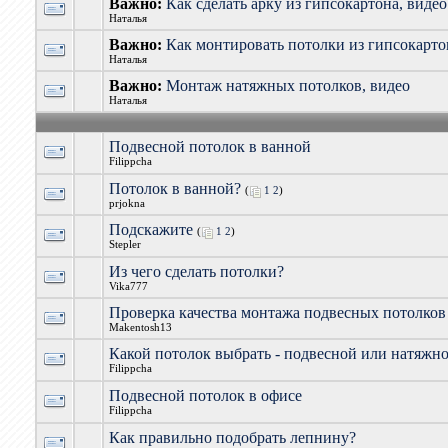
Важно:
Как сделать арку из гипсокартона, видео
Наталья
Важно:
Как монтировать потолки из гипсокарто
Наталья
Важно:
Монтаж натяжных потолков, видео
Наталья
Подвесной потолок в ванной
Filippcha
Потолок в ванной?
(
1
2
)
prjokna
Подскажите
(
1
2
)
Stepler
Из чего сделать потолки?
Vika777
Проверка качества монтажа подвесных потолков
Makentosh13
Какой потолок выбрать - подвесной или натяжн
Filippcha
Подвесной потолок в офисе
Filippcha
Как правильно подобрать лепнину?