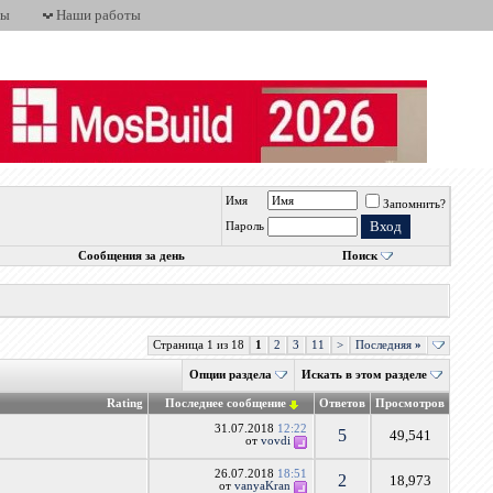
ты
Наши работы
Имя
Запомнить?
Пароль
Сообщения за день
Поиск
Страница 1 из 18
1
2
3
11
>
Последняя
»
Опции раздела
Искать в этом разделе
Rating
Последнее сообщение
Ответов
Просмотров
31.07.2018
12:22
5
49,541
от
vovdi
26.07.2018
18:51
2
18,973
от
vanyaKran