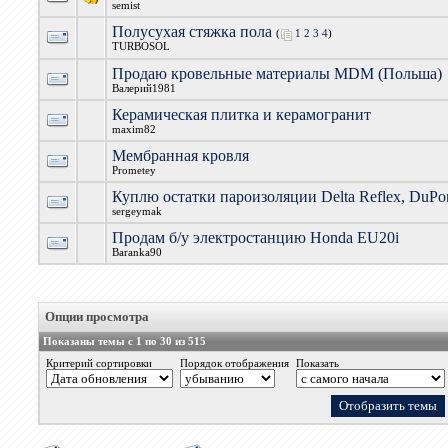
semist
Полусухая стяжка пола
(
1
2
3
4
)
TURBOSOL
Продаю кровельные материалы MDM (Польша)
Валерий1981
Керамическая плитка и керамогранит
maxim82
Мембранная кровля
Prometey
Куплю остатки пароизоляции Delta Reflex, DuPon
sergeymak
Продам б/у электростанцию Honda EU20i
Baranka90
Опции просмотра
Показаны темы с 1 по 30 из 515
Критерий сортировки
Порядок отображения
Показать