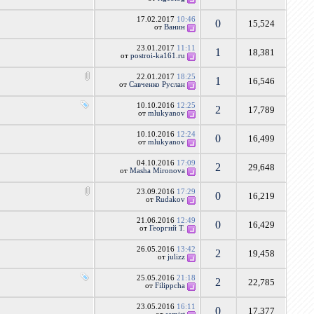
17.02.2017
10:46
0
15,524
от
Ванин
23.01.2017
11:11
1
18,381
от
postroi-ka161.ru
22.01.2017
18:25
1
16,546
от
Савченко Руслан
10.10.2016
12:25
2
17,789
от
mlukyanov
10.10.2016
12:24
0
16,499
от
mlukyanov
04.10.2016
17:09
2
29,648
от
Masha Mironova
23.09.2016
17:29
0
16,219
от
Rudakov
21.06.2016
12:49
0
16,429
от
Георгий Т.
26.05.2016
13:42
2
19,458
от
julizz
25.05.2016
21:18
2
22,785
от
Filippcha
23.05.2016
16:11
0
17,377