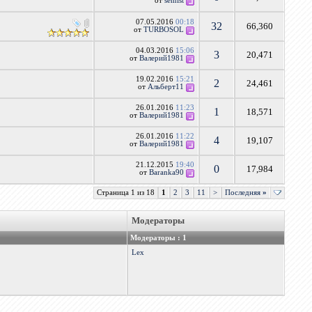
от
semist
07.05.2016
00:18
32
66,360
от
TURBOSOL
04.03.2016
15:06
3
20,471
от
Валерий1981
19.02.2016
15:21
2
24,461
от
Альберт11
26.01.2016
11:23
1
18,571
от
Валерий1981
26.01.2016
11:22
4
19,107
от
Валерий1981
21.12.2015
19:40
0
17,984
от
Baranka90
Страница 1 из 18
1
2
3
11
>
Последняя
»
Модераторы
Модераторы : 1
Lex