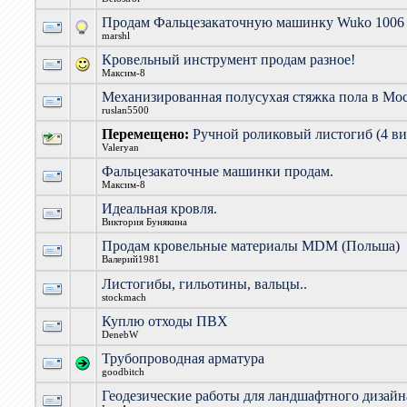
Продам Фальцезакаточную машинку Wuko 1006
marshl
Кровельный инструмент продам разное!
Максим-8
Механизированная полусухая стяжка пола в Мо
ruslan5500
Перемещено:
Ручной роликовый листогиб (4 ви
Valeryan
Фальцезакаточные машинки продам.
Максим-8
Идеальная кровля.
Виктория Бунякина
Продам кровельные материалы MDM (Польша)
Валерий1981
Листогибы, гильотины, вальцы..
stockmach
Куплю отходы ПВХ
DenebW
Трубопроводная арматура
goodbitch
Геодезические работы для ландшафтного дизайн