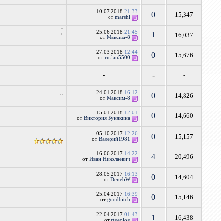
10.07.2018
21:33
0
15,347
от
marshl
25.06.2018
21:45
1
16,037
от
Максим-8
27.03.2018
12:44
0
15,676
от
ruslan5500
-
-
-
24.01.2018
16:12
0
14,826
от
Максим-8
15.01.2018
12:01
0
14,660
от
Виктория Бунякина
05.10.2017
12:26
0
15,157
от
Валерий1981
16.06.2017
14:22
4
20,496
от
Иван Николаевич
28.05.2017
16:13
0
14,604
от
DenebW
25.04.2017
16:39
0
15,146
от
goodbitch
22.04.2017
01:43
1
16,438
от
rtgeolog