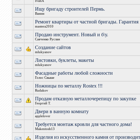
IvanA
Ищу бригаду строителей Пермь.
Ванин
Ремонт квартиры от частной бригады. Гарантия 
mastera2010
Продаю инструмент. Новый и б\у.
Савченко Руслан
Создание сайтов
mlukyanov
Листовки, буклеты, макеты
mlukyanov
Фасадные работы любой сложности
Голос Свыше
Ножницы по металлу Rostex !!!
Rudakov
Продам отказную металлочерепицу по закупке
Георгий Т.
Двери в ванную комнату
applelover
Требуется монтаж кровли для частного дома!
Makentosh13
Изделия из искусственного камня от производи