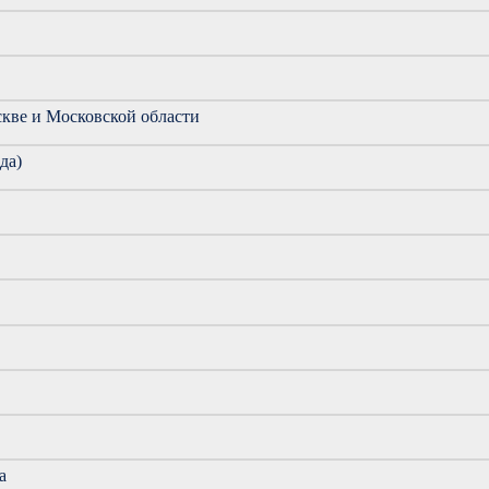
скве и Московской области
да)
а