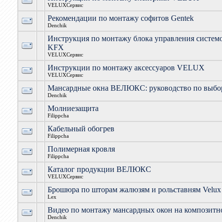
VELUXСервис
Рекомендации по монтажу софитов Gentek
Denchik
Инструкция по монтажу блока управления систе
KFX
VELUXСервис
Инструкции по монтажу аксессуаров VELUX
VELUXСервис
Мансардные окна ВЕЛЮКС: руководство по выбо
Denchik
Молниезащита
Filippcha
Кабельный обогрев
Filippcha
Полимерная кровля
Filippcha
Каталог продукции ВЕЛЮКС
VELUXСервис
Брошюра по шторам жалюзям и рольставням Velux
Lex
Видео по монтажу мансардных окон на композитной
Denchik