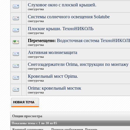
Слуховое окно с плоской крышей.
снегурочка
Системы солнечного освещения Solatube
снегурочка
Плоские крыши. ТехноНИКОЛЬ
снегурочка
Перемещено:
Водосточная система ТехноНИКОЛ
снегурочка
Активная молниезащита
снегурочка
Снегозадержатели Orima, инструкции по монтажу
снегурочка
Кровельный мост Opima.
снегурочка
Orima: кровельный мостик
снегурочка
Опции просмотра
Показаны темы с 1 по 30 из 85
Критерий сортировки
Порядок отображения
Показать