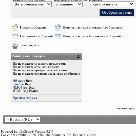
Новые сообщения
Популярная тема с новыми сообщениями
Нет новых сообщений
Популярная тема без новых сообщений
Тема закрыта
Ваши права в разделе
Вы
не можете
создавать новые темы
Вы
не можете
отвечать в темах
Вы
не можете
прикреплять вложения
Вы
не можете
редактировать свои сообщения
BB коды
Вкл.
Смайлы
Вкл.
[IMG]
код
Вкл.
HTML код
Выкл.
Правила форума
Текущее врем
Powered by vBulletin® Version 3.8.7
Copyright ©2000 - 2026, vBulletin Solutions, Inc. Перевод:
zCarot