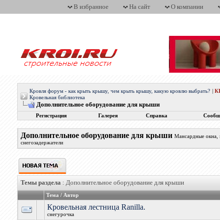
В избранное
На сайт
О компании
Кровля форум - как крыть крышу, чем крыть крышу, какую кровлю выбрать?
|
К
Кровельная библиотека
Дополнительное оборудование для крыши
Регистрация
Галерея
Справка
Сообщ
Дополнительное оборудование для крыши
Мансардные окна, 
снегозадержатели
Темы раздела
: Дополнительное оборудование для крыши
Тема
/
Автор
Кровельная лестница Ranilla.
снегурочка