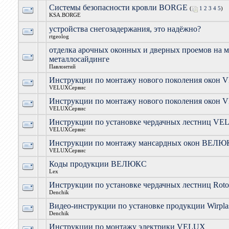
Системы безопасности кровли BORGE
(
1
2
3
4
5
)
KSA.BORGE
устройства снегозадержания, это надёжно?
rtgeolog
отделка арочных оконных и дверных проемов на 
металлосайдинге
Павлонтий
Инструкции по монтажу нового поколения окон 
VELUXСервис
Инструкции по монтажу нового поколения окон 
VELUXСервис
Инструкции по установке чердачных лестниц VE
VELUXСервис
Инструкции по монтажу мансардных окон ВЕЛ
VELUXСервис
Коды продукции ВЕЛЮКС
Lex
Инструкции по установке чердачных лестниц Roto
Denchik
Видео-инструкции по установке продукции Wirpla
Denchik
Инструкции по монтажу электрики VELUX