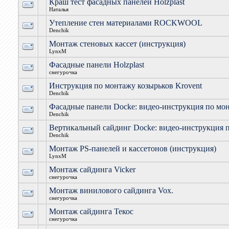
Краш тест фасадных панелей Holzplast
Наталья
Утепление стен материалами ROCKWOOL
Denchik
Монтаж стеновых кассет (инструкция)
LynxM
Фасадные панели Holzplast
снегурочка
Инструкция по монтажу козырьков Krovent
Denchik
Фасадные панели Docke: видео-инструкция по мо
Denchik
Вертикальный сайдинг Docke: видео-инструкция 
Denchik
Монтаж PS-панелей и кассетонов (инструкция)
LynxM
Монтаж сайдинга Vicker
снегурочка
Монтаж винилового сайдинга Vox.
снегурочка
Монтаж сайдинга Текос
снегурочка