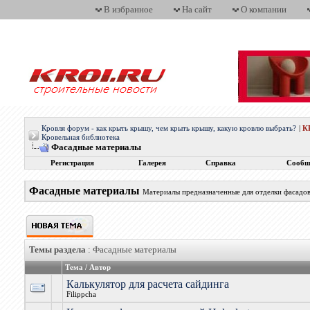
В избранное
На сайт
О компании
Кровля форум - как крыть крышу, чем крыть крышу, какую кровлю выбрать?
|
К
Кровельная библиотека
Фасадные материалы
Регистрация
Галерея
Справка
Сообщ
Фасадные материалы
Материалы предназначенные для отделки фасадо
Темы раздела
: Фасадные материалы
Тема
/
Автор
Калькулятор для расчета сайдинга
Filippcha