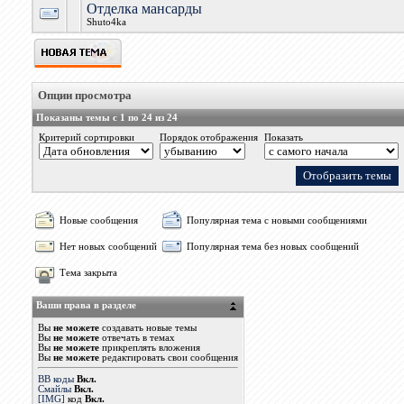
Отделка мансарды
Shuto4ka
Опции просмотра
Показаны темы с 1 по 24 из 24
Критерий сортировки
Порядок отображения
Показать
Новые сообщения
Популярная тема с новыми сообщениями
Нет новых сообщений
Популярная тема без новых сообщений
Тема закрыта
Ваши права в разделе
Вы
не можете
создавать новые темы
Вы
не можете
отвечать в темах
Вы
не можете
прикреплять вложения
Вы
не можете
редактировать свои сообщения
BB коды
Вкл.
Смайлы
Вкл.
[IMG]
код
Вкл.