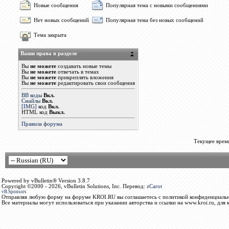
Новые сообщения
Популярная тема с новыми сообщениями
Нет новых сообщений
Популярная тема без новых сообщений
Тема закрыта
Ваши права в разделе
Вы
не можете
создавать новые темы
Вы
не можете
отвечать в темах
Вы
не можете
прикреплять вложения
Вы
не можете
редактировать свои сообщения
BB коды
Вкл.
Смайлы
Вкл.
[IMG]
код
Вкл.
HTML код
Выкл.
Правила форума
Текущее врем
Powered by vBulletin® Version 3.8.7
Copyright ©2000 - 2026, vBulletin Solutions, Inc. Перевод:
zCarot
vB.Sponsors
Отправляя любую форму на форуме KROI.RU вы соглашаетесь с политикой конфиденциальн
Все материалы могут использоваться при указании авторства и ссылки на www.kroi.ru, для 