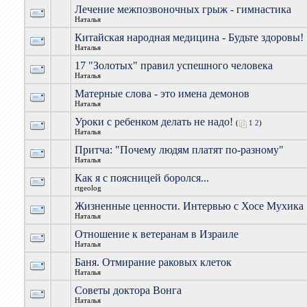
Лечение межпозвоночных грыж - гимнастика
Наталья
Китайская народная медицина - Будьте здоровы!
Наталья
17 "Золотых" правил успешного человека
Наталья
Матерные слова - это имена демонов
Наталья
Уроки с ребенком делать не надо!
(
1
2
)
Наталья
Притча: "Почему людям платят по-разному"
Наталья
Как я с поясницей боролся...
rtgeolog
Жизненные ценности. Интервью с Хосе Мухика
Наталья
Отношение к ветеранам в Израиле
Наталья
Баня. Отмирание раковых клеток
Наталья
Советы доктора Вонга
Наталья