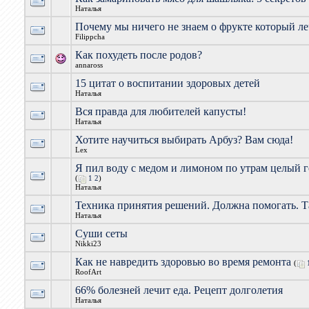
Наталья
Почему мы ничего не знаем о фрукте который ле
Filippcha
Как похудеть после родов?
annaross
15 цитат о воспитании здоровых детей
Наталья
Вся правда для любителей капусты!
Наталья
Хотите научиться выбирать Арбуз? Вам сюда!
Lex
Я пил воду с медом и лимоном по утрам целый г
(
1
2
)
Наталья
Техника принятия решений. Должна помогать. Т
Наталья
Суши сеты
Nikki23
Как не навредить здоровью во время ремонта
(
RoofArt
66% болезней лечит еда. Рецепт долголетия
Наталья