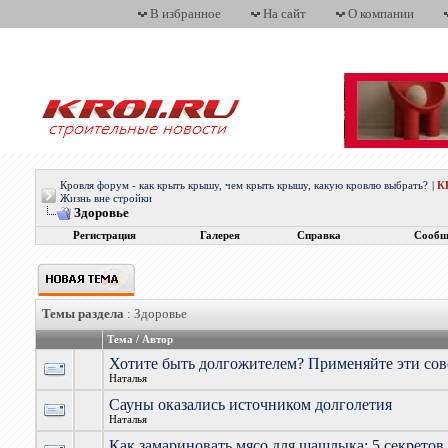
В избранное
На сайт
О компании
Кровля форум - как крыть крышу, чем крыть крышу, какую кровлю выбрать?
|
К
Жизнь вне стройки
Здоровье
Регистрация
Галерея
Справка
Сообщ
Темы раздела
: Здоровье
Тема
/
Автор
Хотите быть долгожителем? Применяйте эти со
Наталья
Сауны оказались источником долголетия
Наталья
Как замариновать мясо для шашлыка: 5 секретов