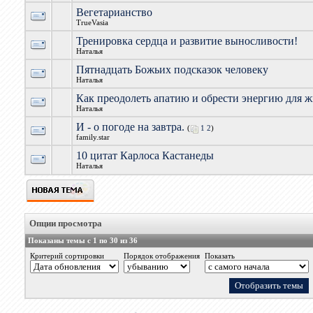
Вегетарианство
TrueVasia
Тренировка сердца и развитие выносливости!
Наталья
Пятнадцать Божьих подсказок человеку
Наталья
Как преодолеть апатию и обрести энергию для 
Наталья
И - о погоде на завтра.
(
1
2
)
family.star
10 цитат Карлоса Кастанеды
Наталья
Опции просмотра
Показаны темы с 1 по 30 из 36
Критерий сортировки
Порядок отображения
Показать