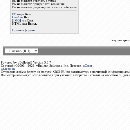
Вы
не можете
отвечать в темах
Вы
не можете
прикреплять вложения
Вы
не можете
редактировать свои сообщения
BB коды
Вкл.
Смайлы
Вкл.
[IMG]
код
Вкл.
HTML код
Выкл.
Правила форума
Текущее врем
Powered by vBulletin® Version 3.8.7
Copyright ©2000 - 2026, vBulletin Solutions, Inc. Перевод:
zCarot
vB.Sponsors
Отправляя любую форму на форуме KROI.RU вы соглашаетесь с политикой конфиденциальн
Все материалы могут использоваться при указании авторства и ссылки на www.kroi.ru, для 