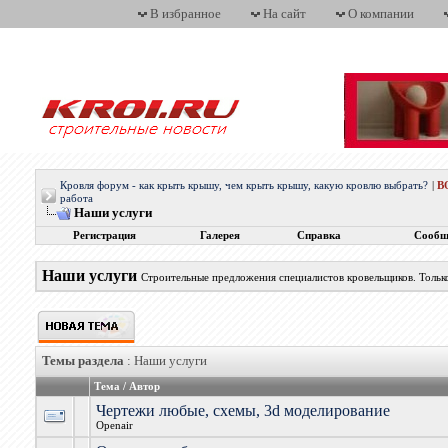
В избранное
На сайт
О компании
Кровля форум - как крыть крышу, чем крыть крышу, какую кровлю выбрать?
|
В
работа
Наши услуги
Регистрация
Галерея
Справка
Сообщ
Наши услуги
Строительные предложения специалистов кровельщиков. Только
Темы раздела
: Наши услуги
Тема
/
Автор
Чертежи любые, схемы, 3d моделирование
Openair