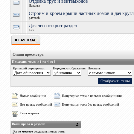
Отделка труб и вентвыходов
Наталья
Строим и кроем крыши частных домов и дач круг
gavrosh
Для чего открыт раздел
Lex
Опции просмотра
Показаны темы с 1 по 4 из 4
Критерий сортировки
Порядок отображения
Показать
Новые сообщения
Популярная тема с новыми сообщениями
Нет новых сообщений
Популярная тема без новых сообщений
Тема закрыта
Ваши права в разделе
Вы
не можете
создавать новые темы