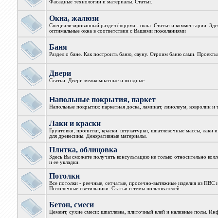
Фасадные технологии и материалы. Статьи.
Окна, жалюзи
Специализированный раздел форума - окна. Статьи и комментарии. Зд
оптимальные окна в соответствии с Вашими пожеланиями
Баня
Раздел о бане. Как построить баню, сауну. Строим баню сами. Проекты
Двери
Статьи. Двери межкомнатные и входные.
Напольные покрытия, паркет
Напольные покрытия: паркетная доска, ламинат, линолеум, ковролин и т
Лаки и краски
Грунтовки, пропитки, краски, штукатурки, шпатлевочные массы, лаки и
для древесины. Декоративные материалы.
Плитка, облицовка
Здесь Вы сможете получить консультацию не только относительно колл
и ее укладки.
Потолки
Все потолки - реечные, сетчатые, просечно-вытяжные изделия из ПВС 
Потолочные светильники. Статьи и темы пользователей.
Бетон, смеси
Цемент, сухие смеси: шпатлевка, плиточный клей и наливные полы. Ин