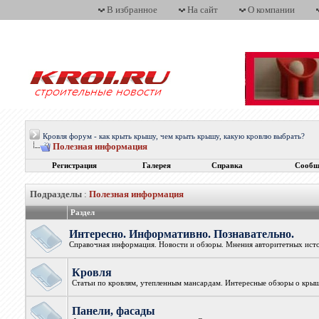
В избранное
На сайт
О компании
Кровля форум - как крыть крышу, чем крыть крышу, какую кровлю выбрать?
Полезная информация
Регистрация
Галерея
Справка
Сообщ
Подразделы
:
Полезная информация
Раздел
Интересно. Информативно. Познавательно.
Справочная информация. Новости и обзоры. Мнения авторитетных исто
Кровля
Статьи по кровлям, утепленным мансардам. Интересные обзоры о крыш
Панели, фасады