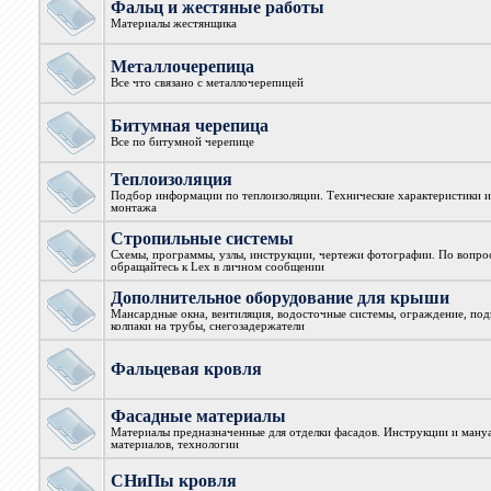
Фальц и жестяные работы
Материалы жестянщика
Металлочерепица
Все что связано с металлочерепицей
Битумная черепица
Все по битумной черепице
Теплоизоляция
Подбор информации по теплоизоляции. Технические характеристики и
монтажа
Стропильные системы
Схемы, программы, узлы, инструкции, чертежи фотографии. По вопро
обращайтесь к Lex в личном сообщении
Дополнительное оборудование для крыши
Мансардные окна, вентиляция, водосточные системы, ограждение, под
колпаки на трубы, снегозадержатели
Фальцевая кровля
Фасадные материалы
Материалы предназначенные для отделки фасадов. Инструкции и ман
материалов, технологии
СНиПы кровля