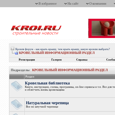
В избранное
На сайт
О компании
Кровля форум - как крыть крышу, чем крыть крышу, какую кровлю выбрать?
КРОВЕЛЬНЫЙ ИНФОРМАЦИОННЫЙ РАЗДЕЛ
Регистрация
Галерея
Справка
Сообщ
Подразделы
:
КРОВЕЛЬНЫЙ ИНФОРМАЦИОННЫЙ РАЗДЕЛ
Раздел
Кровельная библиотека
Книги, инструкции, схемы, программы, on-line сервисы и т.п. Все для 
и облегчить жизнь кровельщика
Натуральная черепица
Все по штучной черепице