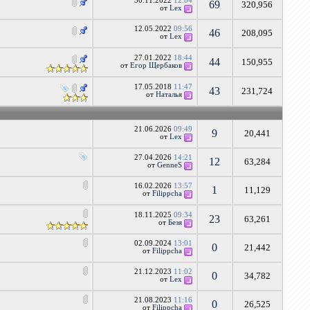
30.11.2022
12:04
69
320,956
от
Lex
12.05.2022
09:56
46
208,095
от
Lex
27.01.2022
18:44
44
150,955
от
Егор Щербаков
17.05.2018
11:47
43
231,724
от
Наталья
21.06.2026
09:49
9
20,441
от
Lex
27.04.2026
14:21
12
63,284
от
GenneS
16.02.2026
13:57
1
11,129
от
Filippcha
18.11.2025
09:34
23
63,261
от
Безя
02.09.2024
13:01
0
21,442
от
Filippcha
21.12.2023
11:02
0
34,782
от
Lex
21.08.2023
11:16
0
26,525
от
Filippcha