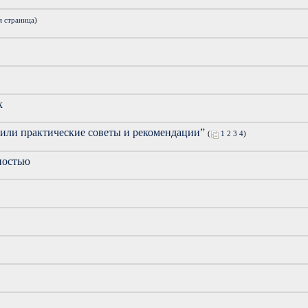
я страница
)
к
 или практические советы и рекомендации”
(
1
2
3
4
)
ностью