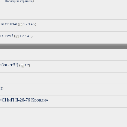
5
...
Последняя страница
)
ая статья
(
1
2
3
4
5
)
ых тем!
(
1
2
3
4
5
)
онат!!!]
(
1
2
)
3
)
 «СНиП II-26-76 Кровли»