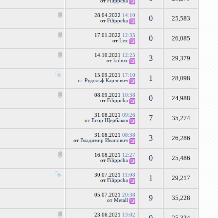
от
Filippcha
28.04.2022
14:10
0
25,583
от
Filippcha
17.01.2022
12:35
0
26,085
от
Lex
14.10.2021
12:25
3
29,379
от
kulmx
15.09.2021
17:10
1
28,098
от
Рудольф Карлович
08.09.2021
10:38
0
24,988
от
Filippcha
31.08.2021
09:26
7
35,274
от
Егор Щербаков
31.08.2021
08:38
3
26,286
от
Владимир Иванович
16.08.2021
12:27
0
25,486
от
Filippcha
30.07.2021
11:08
1
29,217
от
Filippcha
05.07.2021
20:38
9
35,228
от
Metall
23.06.2021
13:02
0
25,324