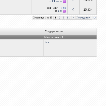
от
Filippcha
08.06.2021
12:13
0
25,434
от
Lex
Страница 1 из 25
1
2
3
11
>
Последняя
»
Модераторы
Модераторы : 1
Lex