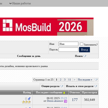
ты
Наши работы
Имя
Запомнить?
Пароль
Сообщения за день
Поиск
нты дизайна, новинки кровельного рынка
Страница 1 из 25
1
2
3
11
>
Последняя
»
Опции раздела
Искать в этом разделе
Rating
Последнее сообщение
Ответов
Просмотров
06.02.2025
23:23
177
502,649
от
Denis-aksenov