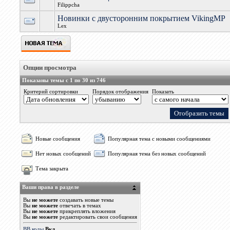
Filippcha
Новинки с двусторонним покрытием VikingMP
Lex
Опции просмотра
Показаны темы с 1 по 30 из 746
Критерий сортировки
Порядок отображения
Показать
Новые сообщения
Популярная тема с новыми сообщениями
Нет новых сообщений
Популярная тема без новых сообщений
Тема закрыта
Ваши права в разделе
Вы
не можете
создавать новые темы
Вы
не можете
отвечать в темах
Вы
не можете
прикреплять вложения
Вы
не можете
редактировать свои сообщения
BB коды
Вкл.