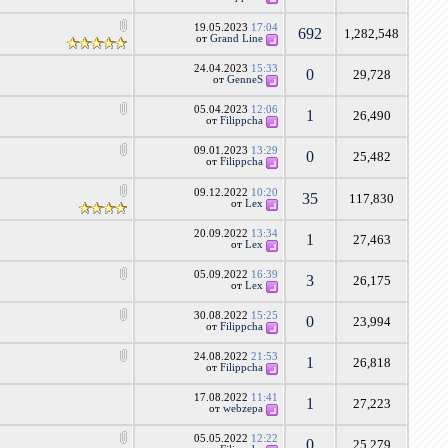
19.05.2023
17:04
692
1,282,548
от
Grand Line
24.04.2023
15:33
0
29,728
от
GenneS
05.04.2023
12:06
1
26,490
от
Filippcha
09.01.2023
13:29
0
25,482
от
Filippcha
09.12.2022
10:20
35
117,830
от
Lex
20.09.2022
13:34
1
27,463
от
Lex
05.09.2022
16:39
3
26,175
от
Lex
30.08.2022
15:25
0
23,994
от
Filippcha
24.08.2022
21:53
1
26,818
от
Filippcha
17.08.2022
11:41
1
27,223
от
webzepa
05.05.2022
12:22
0
25,279