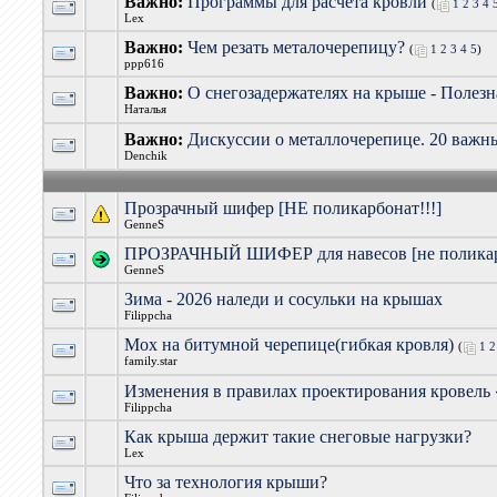
Важно:
Программы для расчета кровли
(
1
2
3
4
Lex
Важно:
Чем резать металочерепицу?
(
1
2
3
4
5
)
ppp616
Важно:
О снегозадержателях на крыше - Полезн
Наталья
Важно:
Дискуссии о металлочерепице. 20 важн
Denchik
Прозрачный шифер [НЕ поликарбонат!!!]
GenneS
ПРОЗРАЧНЫЙ ШИФЕР для навесов [не поликарб
GenneS
Зима - 2026 наледи и сосульки на крышах
Filippcha
Мох на битумной черепице(гибкая кровля)
(
1
2
family.star
Изменения в правилах проектирования кровель
Filippcha
Как крыша держит такие снеговые нагрузки?
Lex
Что за технология крыши?