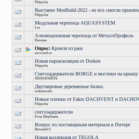
Filippcha
Выставке MosBuild-2022 - не все смогли принят
Filippcha
Модульная черепица AQUASYSTEM
Lex
Алюмоцинковая черепица от МеталлПрофиль
Наталья
Опрос:
Кровля из ржи
azovreed.ru
Новая пароизоляция от Dorken
Filippcha
Снегозадержатели BORGE и мостики на крышу
ПЕНЗАТАЙЛЪ
Двутавровые деревянные балки.
ruslankostin
Новые пленки от Fakro DACHVENT и DACH
Filippcha
снегозадержатели
Егор Щербаков
Вопрос по поставщикам материала в Питере
Виталий13
Новая коллекция от TEGOLA