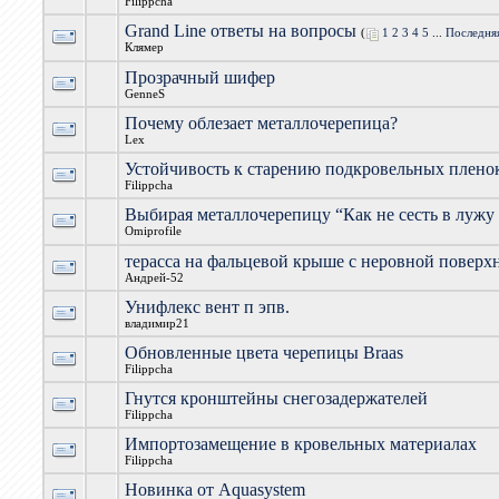
Filippcha
Grand Line ответы на вопросы
(
1
2
3
4
5
...
Последня
Клямер
Прозрачный шифер
GenneS
Почему облезает металлочерепица?
Lex
Устойчивость к старению подкровельных плено
Filippcha
Выбирая металлочерепицу “Как не сесть в лужу
Omiprofile
терасса на фальцевой крыше с неровной поверх
Андрей-52
Унифлекс вент п эпв.
владимир21
Обновленные цвета черепицы Braas
Filippcha
Гнутся кронштейны снегозадержателей
Filippcha
Импортозамещение в кровельных материалах
Filippcha
Новинка от Aquasystem