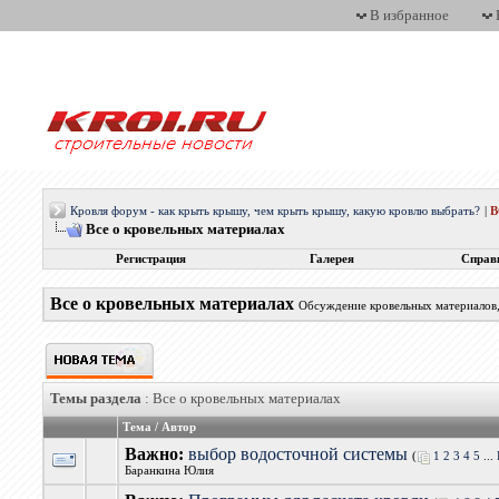
В избранное
Кровля форум - как крыть крышу, чем крыть крышу, какую кровлю выбрать?
|
Все о кровельных материалах
Регистрация
Галерея
Справ
Все о кровельных материалах
Обсуждение кровельных материалов, 
Темы раздела
: Все о кровельных материалах
Тема
/
Автор
Важно:
выбор водосточной системы
(
1
2
3
4
5
...
Баранкина Юлия