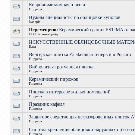
Коврово-мозаичная плитка
Filippcha
Нужны специалисты по облицовке куполов
Nadejda
Перемещено:
Керамический гранит ESTIMA от за
ООО Эксима-Трейд
ИСКУССТВЕННЫЕ ОБЛИЦОВОЧНЫЕ МАТЕР
Илья
Венгерская плитка Zalakeramia теперь и в России
Filippcha
Вибролитая тротуарная плитка
Filippcha
Керамический пирожок
Filippcha
Плитка в интерьере жилых помещений
Filippcha
Праздник кафеля
Filippcha
Защитное средство для неглазурованных плито
Filippcha
Система крепления облицовки наружных стен из 
Filippcha