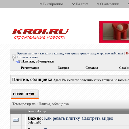
В избранное
На сайт
О компании
Кровля форум - как крыть крышу, чем крыть крышу, какую кровлю выбрать?
|
П
Познавательно.
Плитка, облицовка
Регистрация
Галерея
Справка
Сообщ
Плитка, облицовка
Здесь Вы сможете получить консультацию не только о
Темы раздела
: Плитка, облицовка
Тема
/
Автор
Важно:
Как резать плитку, Смотреть видео
dolphin66