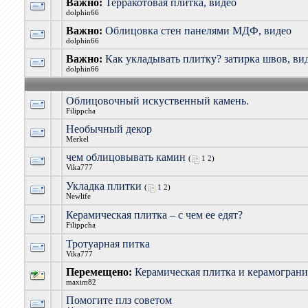
Важно:
Терракотовая плитка, видео
dolphin66
Важно:
Облицовка стен панелями МДФ, видео
dolphin66
Важно:
Как укладывать плитку? затирка швов, ви
dolphin66
Облицовочный искуственный камень.
Filippcha
Необычный декор
Merkel
чем облицовывать камин
(
1
2
)
Vika777
Укладка плитки
(
1
2
)
Newlife
Керамическая плитка – с чем ее едят?
Filippcha
Тротуарная питка
Vika777
Перемещено:
Керамическая плитка и керамограни
maxim82
Помогите плз советом