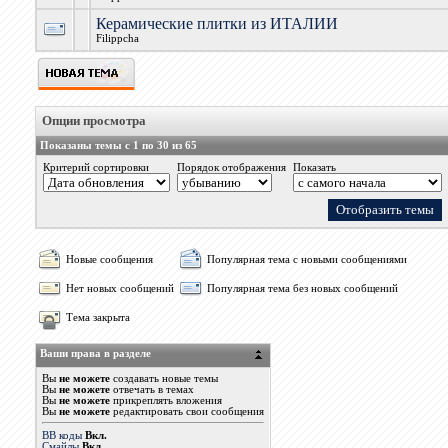
Керамические плитки из ИТАЛИИ
Filippcha
Опции просмотра
Показаны темы с 1 по 30 из 65
Критерий сортировки
Порядок отображения
Показать
Новые сообщения
Популярная тема с новыми сообщениями
Нет новых сообщений
Популярная тема без новых сообщений
Тема закрыта
Ваши права в разделе
Вы
не можете
создавать новые темы
Вы
не можете
отвечать в темах
Вы
не можете
прикреплять вложения
Вы
не можете
редактировать свои сообщения
BB коды
Вкл.
Смайлы
Вкл.