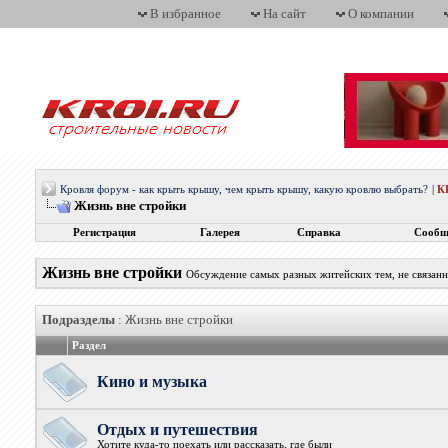
В избранное
На сайт
О компании
Кровля форум - как крыть крышу, чем крыть крышу, какую кровлю выбрать?
|
К
Жизнь вне стройки
Регистрация
Галерея
Справка
Сообщ
Жизнь вне стройки
Обсуждение самых разных житейских тем, не связан
Подразделы
: Жизнь вне стройки
Раздел
Кино и музыка
Отдых и путешествия
Хотите куда-то поехать или рассказать, где были