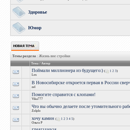
Здоровье
Юмор
Темы раздела
: Жизнь вне стройки
Тема
/
Автор
Поймали миллионера из будущего:)
(
1
2
3
)
Lex
В Новосибирске откроется первая в России свер
zel
Помогите справится с клопами!
Vika777
Что вы обычно делаете после утомительного раб
Zolplo
хочу камин
(
1
2
3
4
5
)
Ольга Р