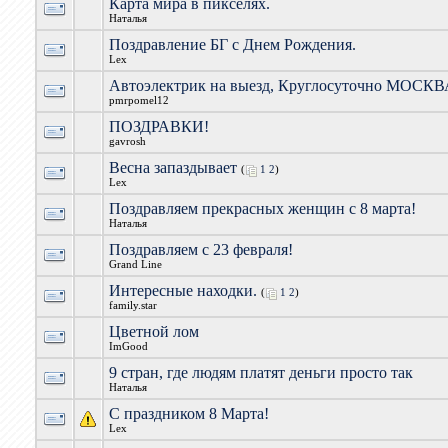
Карта мира в пикселях.
Наталья
Поздравление БГ с Днем Рождения.
Lex
Автоэлектрик на выезд, Круглосуточно МОСК
pmrpomel12
ПОЗДРАВКИ!
gavrosh
Весна запаздывает
(
1
2
)
Lex
Поздравляем прекрасных женщин с 8 марта!
Наталья
Поздравляем с 23 февраля!
Grand Line
Интересные находки.
(
1
2
)
family.star
Цветной лом
ImGood
9 стран, где людям платят деньги просто так
Наталья
С праздником 8 Марта!
Lex