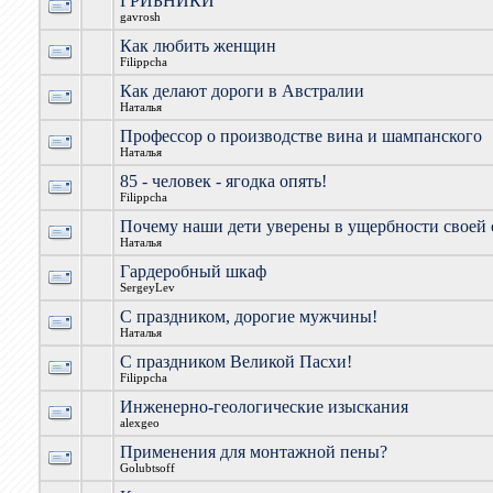
ГРИБНИКИ
gavrosh
Как любить женщин
Filippcha
Как делают дороги в Австралии
Наталья
Профессор о производстве вина и шампанского
Наталья
85 - человек - ягодка опять!
Filippcha
Почему наши дети уверены в ущербности своей
Наталья
Гардеробный шкаф
SergeyLev
С праздником, дорогие мужчины!
Наталья
С праздником Великой Пасхи!
Filippcha
Инженерно-геологические изыскания
alexgeo
Применения для монтажной пены?
Golubtsoff