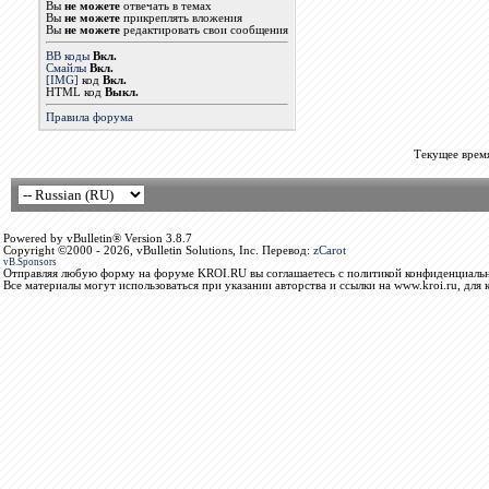
Вы
не можете
отвечать в темах
Вы
не можете
прикреплять вложения
Вы
не можете
редактировать свои сообщения
BB коды
Вкл.
Смайлы
Вкл.
[IMG]
код
Вкл.
HTML код
Выкл.
Правила форума
Текущее врем
Powered by vBulletin® Version 3.8.7
Copyright ©2000 - 2026, vBulletin Solutions, Inc. Перевод:
zCarot
vB.Sponsors
Отправляя любую форму на форуме KROI.RU вы соглашаетесь с политикой конфиденциальн
Все материалы могут использоваться при указании авторства и ссылки на www.kroi.ru, для 