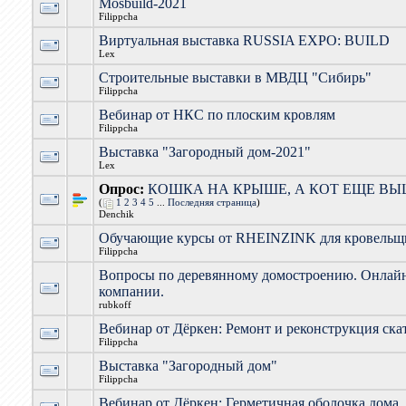
Mosbuild-2021
Filippcha
Виртуальная выставка RUSSIA EXPO: BUILD
Lex
Строительные выставки в МВДЦ "Сибирь"
Filippcha
Вебинар от НКС по плоским кровлям
Filippcha
Выставка "Загородный дом-2021"
Lex
Опрос:
КОШКА НА КРЫШЕ, А КОТ ЕЩЕ ВЫШЕ
(
1
2
3
4
5
...
Последняя страница
)
Denchik
Обучающие курсы от RHEINZINK для кровельщ
Filippcha
Вопросы по деревянному домостроению. Онлайн
компании.
rubkoff
Вебинар от Дёркен: Ремонт и реконструкция ск
Filippcha
Выставка "Загородный дом"
Filippcha
Вебинар от Дёркен: Герметичная оболочка дома