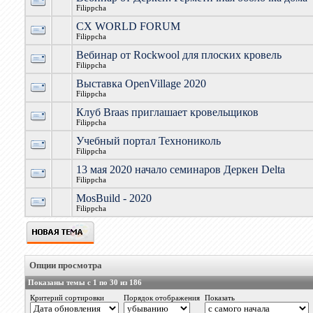
Filippcha
CХ WORLD FORUM
Filippcha
Вебинар от Rockwool для плоских кровель
Filippcha
Выставка OpenVillage 2020
Filippcha
Клуб Braas приглашает кровельщиков
Filippcha
Учебный портал Технониколь
Filippcha
13 мая 2020 начало семинаров Деркен Delta
Filippcha
MosBuild - 2020
Filippcha
Опции просмотра
Показаны темы с 1 по 30 из 186
Критерий сортировки
Порядок отображения
Показать