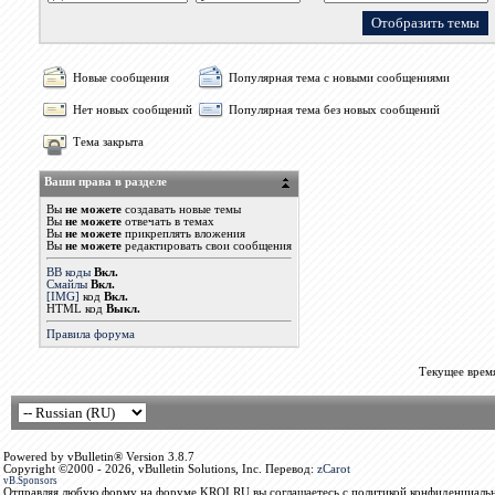
Новые сообщения
Популярная тема с новыми сообщениями
Нет новых сообщений
Популярная тема без новых сообщений
Тема закрыта
Ваши права в разделе
Вы
не можете
создавать новые темы
Вы
не можете
отвечать в темах
Вы
не можете
прикреплять вложения
Вы
не можете
редактировать свои сообщения
BB коды
Вкл.
Смайлы
Вкл.
[IMG]
код
Вкл.
HTML код
Выкл.
Правила форума
Текущее врем
Powered by vBulletin® Version 3.8.7
Copyright ©2000 - 2026, vBulletin Solutions, Inc. Перевод:
zCarot
vB.Sponsors
Отправляя любую форму на форуме KROI.RU вы соглашаетесь с политикой конфиденциальн