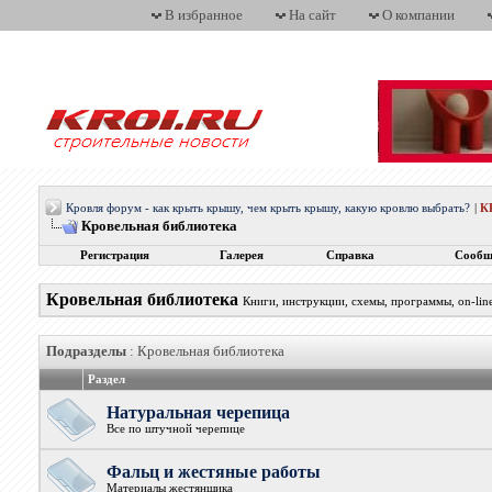
В избранное
На сайт
О компании
Кровля форум - как крыть крышу, чем крыть крышу, какую кровлю выбрать?
|
К
Кровельная библиотека
Регистрация
Галерея
Справка
Сообщ
Кровельная библиотека
Книги, инструкции, схемы, программы, on-line
Подразделы
: Кровельная библиотека
Раздел
Натуральная черепица
Все по штучной черепице
Фальц и жестяные работы
Материалы жестянщика