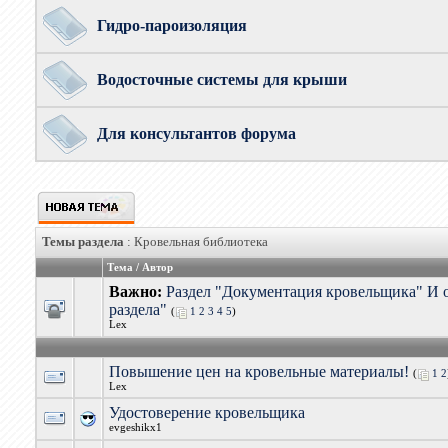
Гидро-пароизоляция
Водосточные системы для крыши
Для консультантов форума
Темы раздела
: Кровельная библиотека
Тема
/
Автор
Важно:
Раздел "Документация кровельщика" И 
раздела"
(
1
2
3
4
5
)
Lex
Повышение цен на кровельные материалы!
(
1
2
Lex
Удостоверение кровельщика
evgeshikx1