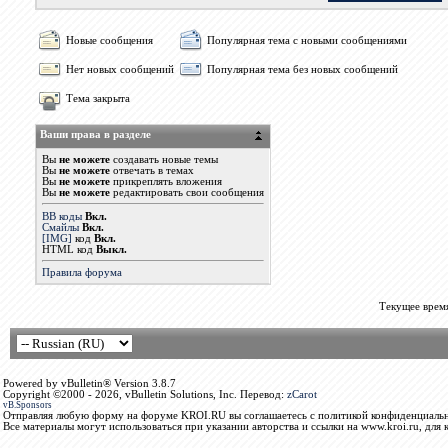
Новые сообщения
Популярная тема с новыми сообщениями
Нет новых сообщений
Популярная тема без новых сообщений
Тема закрыта
Ваши права в разделе
Вы
не можете
создавать новые темы
Вы
не можете
отвечать в темах
Вы
не можете
прикреплять вложения
Вы
не можете
редактировать свои сообщения
BB коды
Вкл.
Смайлы
Вкл.
[IMG]
код
Вкл.
HTML код
Выкл.
Правила форума
Текущее врем
Powered by vBulletin® Version 3.8.7
Copyright ©2000 - 2026, vBulletin Solutions, Inc. Перевод:
zCarot
vB.Sponsors
Отправляя любую форму на форуме KROI.RU вы соглашаетесь с политикой конфиденциальн
Все материалы могут использоваться при указании авторства и ссылки на www.kroi.ru, для 