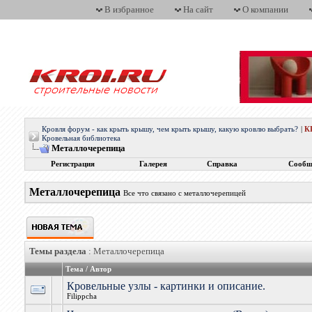
В избранное
На сайт
О компании
Кровля форум - как крыть крышу, чем крыть крышу, какую кровлю выбрать?
|
К
Кровельная библиотека
Металлочерепица
Регистрация
Галерея
Справка
Сообщ
Металлочерепица
Все что связано с металлочерепицей
Темы раздела
: Металлочерепица
Тема
/
Автор
Кровельные узлы - картинки и описание.
Filippcha