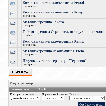
Композитная металлочерепица Feroof
снегурочка
Композитная металлочерепица Розер.
снегурочка
Металлочерепица Takotta
снегурочка
Гибкая черепица Сертантид: инструкции по монт
Denchik
Композитная металлочерепица Ками.
снегурочка
Металлочерепица из алюминия. Prefa.
снегурочка
Штучная металлочерепица. "Tegmento".
снегурочка
Опции просмотра
Показаны темы с 1 по 30 из 42
Критерий сортировки
Порядок отображения
Показать