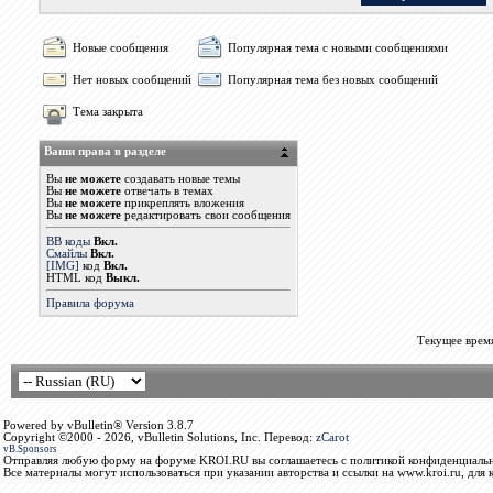
Новые сообщения
Популярная тема с новыми сообщениями
Нет новых сообщений
Популярная тема без новых сообщений
Тема закрыта
Ваши права в разделе
Вы
не можете
создавать новые темы
Вы
не можете
отвечать в темах
Вы
не можете
прикреплять вложения
Вы
не можете
редактировать свои сообщения
BB коды
Вкл.
Смайлы
Вкл.
[IMG]
код
Вкл.
HTML код
Выкл.
Правила форума
Текущее врем
Powered by vBulletin® Version 3.8.7
Copyright ©2000 - 2026, vBulletin Solutions, Inc. Перевод:
zCarot
vB.Sponsors
Отправляя любую форму на форуме KROI.RU вы соглашаетесь с политикой конфиденциальн
Все материалы могут использоваться при указании авторства и ссылки на www.kroi.ru, для 