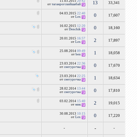
11.03.2015
20:42
13
33,341
от
таганрогскийшабай
04.03.2015
22:40
0
17,607
от
Lex
16.02.2015
12:20
0
18,160
от
Denchik
20.01.2015
16:57
2
17,897
от
Lex
25.08.2014
09:49
1
18,058
от
ben
23.03.2014
22:36
0
17,670
от
снегурочка
23.03.2014
22:25
1
18,634
от
снегурочка
28.02.2014
13:44
0
17,810
от
снегурочка
03.02.2014
15:40
2
19,015
от
мик
30.08.2013
10:15
0
17,220
от
Lex
-
-
-