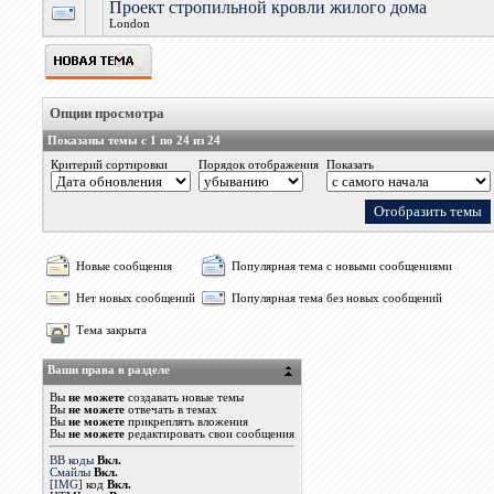
Проект стропильной кровли жилого дома
London
Опции просмотра
Показаны темы с 1 по 24 из 24
Критерий сортировки
Порядок отображения
Показать
Новые сообщения
Популярная тема с новыми сообщениями
Нет новых сообщений
Популярная тема без новых сообщений
Тема закрыта
Ваши права в разделе
Вы
не можете
создавать новые темы
Вы
не можете
отвечать в темах
Вы
не можете
прикреплять вложения
Вы
не можете
редактировать свои сообщения
BB коды
Вкл.
Смайлы
Вкл.
[IMG]
код
Вкл.