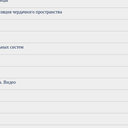
пицы
иляция чердачного пространства
ьных систем
а. Видео