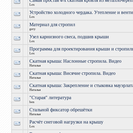
Самая простая 4-х скатная кровля из металлочере
Lex
Устройство холодного чердака. Утепление и вент
Lex
Материал для стропил
gery
Узел карнизного свеса, подшив крыши
Lex
Программа для проектирования крыши и стропил
Lex
Скатная крыша: Наслонные стропила. Видео
Наталья
Скатная крыша: Висячие стропила. Видео
Наталья
Скатная крыша: Закрепление и стыковка мауэрлат
Наталья
"Старая" литература
ben
Стальной фиксатор обрешётки
Наталья
Расчёт снеговой нагрузки на крышу
Lex