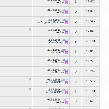
1
11,410
от
Lex
21.10.2021
12:05
0
11,943
от
Lex
16.08.2021
16:13
5
12,592
от
Владимир Иванович
10.01.2020
11:35
0
19,896
от
Lex
11.05.2018
11:03
9
40,101
от
Олег Снигур
29.12.2017
21:58
1
14,815
от
vovhik74
25.12.2017
11:02
0
14,246
от
Наталья
25.12.2017
10:52
0
13,789
от
Наталья
08.11.2016
21:45
3
16,579
от
DRAGOFOL
11.07.2016
22:28
1
16,181
от
DRAGOFOL
08.02.2016
10:17
0
16,620
от
Lex