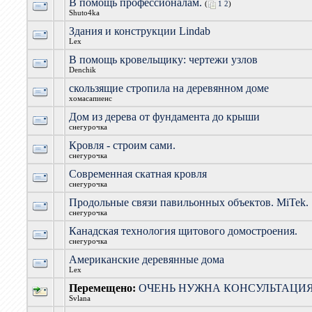
В помощь профессионалам.
(
1
2
)
Shuto4ka
Здания и конструкции Lindab
Lex
В помощь кровельщику: чертежи узлов
Denchik
скользящие стропила на деревянном доме
хомасапиенс
Дом из дерева от фундамента до крыши
снегурочка
Кровля - строим сами.
снегурочка
Современная скатная кровля
снегурочка
Продольные связи павильонных объектов. MiTek.
снегурочка
Канадская технология щитового домостроения.
снегурочка
Американские деревянные дома
Lex
Перемещено:
ОЧЕНЬ НУЖНА КОНСУЛЬТАЦИ
Svlana