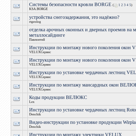
Системы безопасности кровли BORGE
(
1
2
3
4
5
)
KSA.BORGE
устройства снегозадержания, это надёжно?
rtgeolog
отделка арочных оконных и дверных проемов на 
металлосайдинге
Павлонтий
Инструкции по монтажу нового поколения окон 
VELUXСервис
Инструкции по монтажу нового поколения окон 
VELUXСервис
Инструкции по установке чердачных лестниц VE
VELUXСервис
Инструкции по монтажу мансардных окон ВЕЛ
VELUXСервис
Коды продукции ВЕЛЮКС
Lex
Инструкции по установке чердачных лестниц Roto
Denchik
Видео-инструкции по установке продукции Wirpla
Denchik
Инструкции по монтажу электрики VELUX