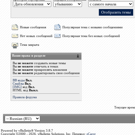
Новые сообщения
Популярная тема с новыми сообщениями
Нет новых сообщений
Популярная тема без новых сообщений
Тема закрыта
Ваши права в разделе
Вы
не можете
создавать новые темы
Вы
не можете
отвечать в темах
Вы
не можете
прикреплять вложения
Вы
не можете
редактировать свои сообщения
BB коды
Вкл.
Смайлы
Вкл.
[IMG]
код
Вкл.
HTML код
Выкл.
Правила форума
Текущее врем
Powered by vBulletin® Version 3.8.7
Copyright ©2000 - 2026, vBulletin Solutions, Inc. Перевод:
zCarot