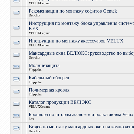
VELUXСервис
Рекомендации по монтажу софитов Gentek
Denchik
Инструкция по монтажу блока управления систе
KFX
VELUXСервис
Инструкции по монтажу аксессуаров VELUX
VELUXСервис
Мансардные окна ВЕЛЮКС: руководство по выбо
Denchik
Молниезащита
Filippcha
Кабельный обогрев
Filippcha
Полимерная кровля
Filippcha
Каталог продукции ВЕЛЮКС
VELUXСервис
Брошюра по шторам жалюзям и рольставням Velux
Lex
Видео по монтажу мансардных окон на композитной
Denchik