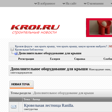
В избранное
На сайт
О компании
Кровля форум - как крыть крышу, чем крыть крышу, какую кровлю выбрать?
|
К
Кровельная библиотека
Дополнительное оборудование для крыши
Регистрация
Галерея
Справка
Сообщ
Дополнительное оборудование для крыши
Мансардные окна, 
снегозадержатели
Темы раздела
: Дополнительное оборудование для крыши
Тема
/
Автор
Кровельная лестница Ranilla.
снегурочка