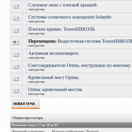
Слуховое окно с плоской крышей.
снегурочка
Системы солнечного освещения Solatube
снегурочка
Плоские крыши. ТехноНИКОЛЬ
снегурочка
Перемещено:
Водосточная система ТехноНИКОЛ
снегурочка
Активная молниезащита
снегурочка
Снегозадержатели Orima, инструкции по монтажу
снегурочка
Кровельный мост Opima.
снегурочка
Orima: кровельный мостик
снегурочка
Опции просмотра
Показаны темы с 1 по 30 из 85
Критерий сортировки
Порядок отображения
Показать