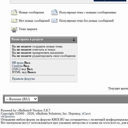
Новые сообщения
Популярная тема с новыми сообщениями
Нет новых сообщений
Популярная тема без новых сообщений
Тема закрыта
Ваши права в разделе
Вы
не можете
создавать новые темы
Вы
не можете
отвечать в темах
Вы
не можете
прикреплять вложения
Вы
не можете
редактировать свои сообщения
BB коды
Вкл.
Смайлы
Вкл.
[IMG]
код
Вкл.
HTML код
Выкл.
Правила форума
Текущее врем
Powered by vBulletin® Version 3.8.7
Copyright ©2000 - 2026, vBulletin Solutions, Inc. Перевод:
zCarot
vB.Sponsors
Отправляя любую форму на форуме KROI.RU вы соглашаетесь с политикой конфиденциальн
Все материалы могут использоваться при указании авторства и ссылки на www.kroi.ru, для 