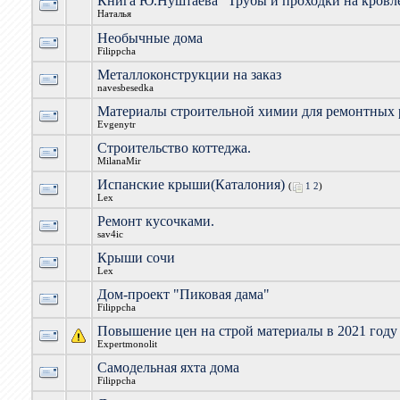
Книга Ю.Нуштаева "Трубы и проходки на кровл
Наталья
Необычные дома
Filippcha
Металлоконструкции на заказ
navesbesedka
Материалы строительной химии для ремонтных 
Evgenytr
Строительство коттеджа.
MilanaMir
Испанские крыши(Каталония)
(
1
2
)
Lex
Ремонт кусочками.
sav4ic
Крыши сочи
Lex
Дом-проект "Пиковая дама"
Filippcha
Повышение цен на строй материалы в 2021 году
Expertmonolit
Самодельная яхта дома
Filippcha