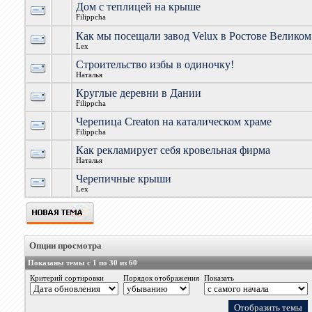
Дом с теплицей на крыше
Filippcha
Как мы посещали завод Velux в Ростове Великом
Lex
Строительство избы в одиночку!
Наталья
Круглые деревни в Дании
Filippcha
Черепица Creaton на каталическом храме
Filippcha
Как рекламирует себя кровельная фирма
Наталья
Черепичные крыши
Lex
Опции просмотра
Показаны темы с 1 по 30 из 60
Критерий сортировки
Порядок отображения
Показать