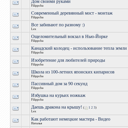
Дом своими руками
Filippcha
Современный деревянный мост - монтаж
Filippcha
Все забивают по разному :)
Lex
Ощеломительный вокзал в Нью-Йорке
Filippcha
Канадский колодец - использование тепла земли
Filippcha
Изобретение для любителей природы
Filippcha
Школа из 100-летних японских кипарисов
Filippcha
Пассивный дом за 90 секунд
Filippcha
Избушка на курьих ножкаж
Filippcha
Даешь дракона на крышу!
(
1
2
3
)
Lex
Как работают немецкие мастера - Видео
Наталья