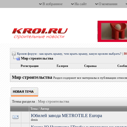
В избранное
На сайт
О компании
Кровля форум - как крыть крышу, чем крыть крышу, какую кровлю выбрать?
|
В
Мир строительства
Регистрация
Галерея
Справка
Сообщ
Мир строительства
Раздел содержит все материалы и публикации относ
Темы раздела
: Мир строительства
Тема
/
Автор
Юбилей завода METROTILE Europa
denis