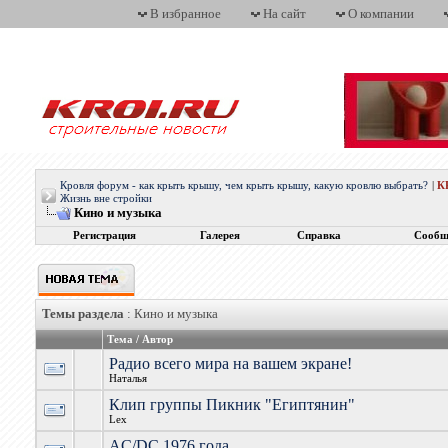
В избранное
На сайт
О компании
Кровля форум - как крыть крышу, чем крыть крышу, какую кровлю выбрать?
|
К
Жизнь вне стройки
Кино и музыка
Регистрация
Галерея
Справка
Сообщ
Темы раздела
: Кино и музыка
Тема
/
Автор
Радио всего мира на вашем экране!
Наталья
Клип группы Пикник "Египтянин"
Lex
AC/DC 1976 года