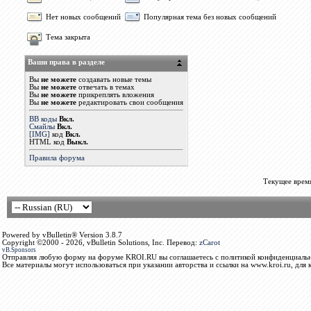
Нет новых сообщений
Популярная тема без новых сообщений
Тема закрыта
Ваши права в разделе
Вы
не можете
создавать новые темы
Вы
не можете
отвечать в темах
Вы
не можете
прикреплять вложения
Вы
не можете
редактировать свои сообщения
BB коды
Вкл.
Смайлы
Вкл.
[IMG]
код
Вкл.
HTML код
Выкл.
Правила форума
Текущее врем
Powered by vBulletin® Version 3.8.7
Copyright ©2000 - 2026, vBulletin Solutions, Inc. Перевод:
zCarot
vB.Sponsors
Отправляя любую форму на форуме KROI.RU вы соглашаетесь с политикой конфиденциальн
Все материалы могут использоваться при указании авторства и ссылки на www.kroi.ru, для 