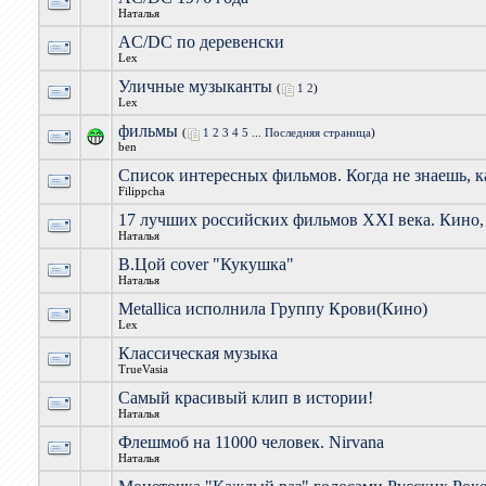
Наталья
AC/DC по деревенски
Lex
Уличные музыканты
(
1
2
)
Lex
фильмы
(
1
2
3
4
5
...
Последняя страница
)
ben
Список интересных фильмов. Когда не знаешь, 
Filippcha
17 лучших российских фильмов XXI века. Кино, 
Наталья
В.Цой cover "Кукушка"
Наталья
Metallica исполнила Группу Крови(Кино)
Lex
Классическая музыка
TrueVasia
Cамый красивый клип в истории!
Наталья
Флешмоб на 11000 человек. Nirvana
Наталья