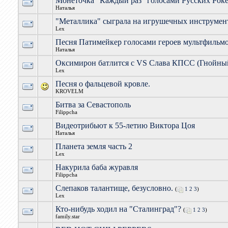
Монеточка "Каждый раз" голосами Русских Рок
Наталья
"Металлика" сыграла на игрушечных инструмен
Lex
Песня Патимейкер голосами героев мультфильм
Наталья
Оксимирон батлится с VS Слава КПСС (Гнойны
Lex
Песня о фальцевой кровле.
KROVELM
Битва за Севастополь
Filippcha
Видеотрибьют к 55-летию Виктора Цоя
Наталья
Планета земля часть 2
Lex
Накурила баба журавля
Filippcha
Слепаков талантище, безусловно.
(
1
2
3
)
Lex
Кто-нибудь ходил на "Сталинград"?
(
1
2
3
)
family.star