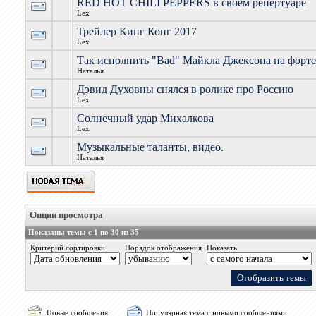
RED HOT CHILI PEPPERS в своем репертуаре
Lex
Трейлер Кинг Конг 2017
Lex
Так исполнить "Bad" Майкла Джексона на форте
Наталья
Дэвид Духовны снялся в ролике про Россию
Lex
Солнечный удар Михалкова
Lex
Музыкальные таланты, видео.
Наталья
Опции просмотра
Показаны темы с 1 по 30 из 35
Критерий сортировки
Порядок отображения
Показать
Новые сообщения
Популярная тема с новыми сообщениями