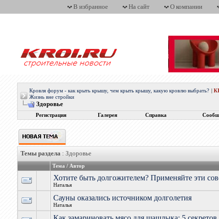
В избранное
На сайт
О компании
Кровля форум - как крыть крышу, чем крыть крышу, какую кровлю выбрать?
|
К
Жизнь вне стройки
Здоровье
Регистрация
Галерея
Справка
Сообщ
Темы раздела
: Здоровье
Тема
/
Автор
Хотите быть долгожителем? Применяйте эти со
Наталья
Сауны оказались источником долголетия
Наталья
Как замариновать мясо для шашлыка: 5 секретов