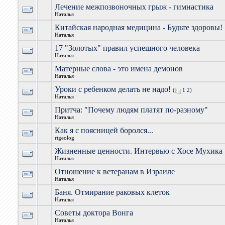
Лечение межпозвоночных грыж - гимнастика
Наталья
Китайская народная медицина - Будьте здоровы!
Наталья
17 "Золотых" правил успешного человека
Наталья
Матерные слова - это имена демонов
Наталья
Уроки с ребенком делать не надо!
(
1
2
)
Наталья
Притча: "Почему людям платят по-разному"
Наталья
Как я с поясницей боролся...
rtgeolog
Жизненные ценности. Интервью с Хосе Мухика
Наталья
Отношение к ветеранам в Израиле
Наталья
Баня. Отмирание раковых клеток
Наталья
Советы доктора Вонга
Наталья