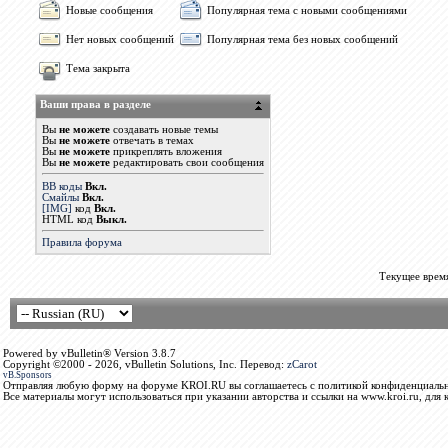
Новые сообщения
Популярная тема с новыми сообщениями
Нет новых сообщений
Популярная тема без новых сообщений
Тема закрыта
Ваши права в разделе
Вы
не можете
создавать новые темы
Вы
не можете
отвечать в темах
Вы
не можете
прикреплять вложения
Вы
не можете
редактировать свои сообщения
BB коды
Вкл.
Смайлы
Вкл.
[IMG]
код
Вкл.
HTML код
Выкл.
Правила форума
Текущее врем
Powered by vBulletin® Version 3.8.7
Copyright ©2000 - 2026, vBulletin Solutions, Inc. Перевод:
zCarot
vB.Sponsors
Отправляя любую форму на форуме KROI.RU вы соглашаетесь с политикой конфиденциальн
Все материалы могут использоваться при указании авторства и ссылки на www.kroi.ru, для 