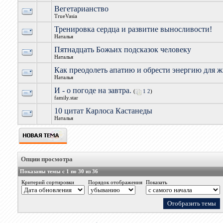
Вегетарианство
TrueVasia
Тренировка сердца и развитие выносливости!
Наталья
Пятнадцать Божьих подсказок человеку
Наталья
Как преодолеть апатию и обрести энергию для 
Наталья
И - о погоде на завтра.
(
1
2
)
family.star
10 цитат Карлоса Кастанеды
Наталья
Опции просмотра
Показаны темы с 1 по 30 из 36
Критерий сортировки
Порядок отображения
Показать