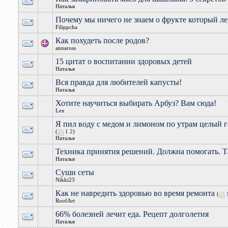
Наталья
Почему мы ничего не знаем о фрукте который ле
Filippcha
Как похудеть после родов?
annaross
15 цитат о воспитании здоровых детей
Наталья
Вся правда для любителей капусты!
Наталья
Хотите научиться выбирать Арбуз? Вам сюда!
Lex
Я пил воду с медом и лимоном по утрам целый г
(
1
2
)
Наталья
Техника принятия решений. Должна помогать. Т
Наталья
Суши сеты
Nikki23
Как не навредить здоровью во время ремонта
(
RoofArt
66% болезней лечит еда. Рецепт долголетия
Наталья