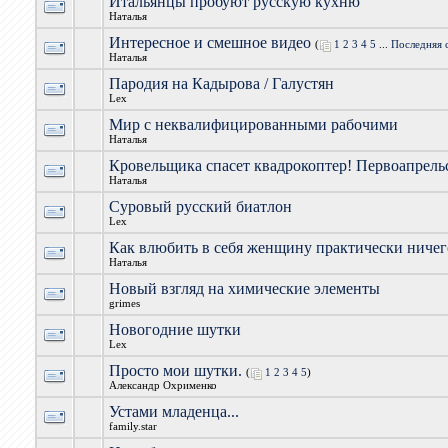
Итальянцы пробуют русскую кухню
Наталья
Интересное и смешное видео
(
1
2
3
4
5
...
Последняя 
Наталья
Пародия на Кадырова / Галустян
Lex
Мир с неквалифицированными рабочими
Наталья
Кровельщика спасет квадрокоптер! Первоапрель
Наталья
Суровый русский биатлон
Lex
Как влюбить в себя женщину практически ничег
Наталья
Новый взгляд на химические элементы
grimes
Новогодние шутки
Lex
Просто мои шутки.
(
1
2
3
4
5
)
Александр Охрименко
Устами младенца...
family.star