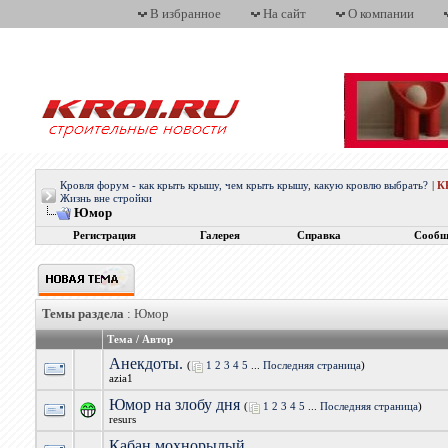
В избранное
На сайт
О компании
Кровля форум - как крыть крышу, чем крыть крышу, какую кровлю выбрать?
|
К
Жизнь вне стройки
Юмор
Регистрация
Галерея
Справка
Сообщ
Темы раздела
: Юмор
Тема
/
Автор
Анекдоты.
(
1
2
3
4
5
...
Последняя страница
)
azia1
Юмор на злобу дня
(
1
2
3
4
5
...
Последняя страница
)
resurs
Кабан мохнорылый