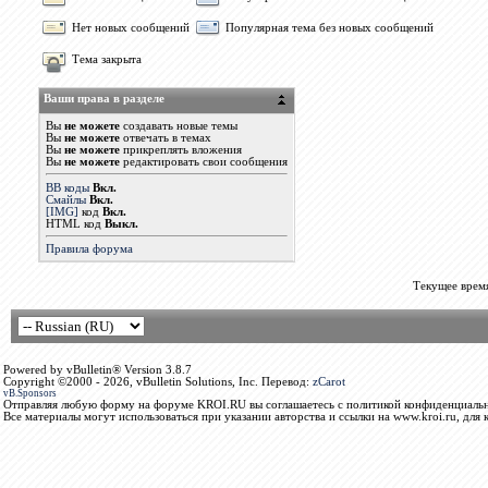
Нет новых сообщений
Популярная тема без новых сообщений
Тема закрыта
Ваши права в разделе
Вы
не можете
создавать новые темы
Вы
не можете
отвечать в темах
Вы
не можете
прикреплять вложения
Вы
не можете
редактировать свои сообщения
BB коды
Вкл.
Смайлы
Вкл.
[IMG]
код
Вкл.
HTML код
Выкл.
Правила форума
Текущее врем
Powered by vBulletin® Version 3.8.7
Copyright ©2000 - 2026, vBulletin Solutions, Inc. Перевод:
zCarot
vB.Sponsors
Отправляя любую форму на форуме KROI.RU вы соглашаетесь с политикой конфиденциальн
Все материалы могут использоваться при указании авторства и ссылки на www.kroi.ru, для 