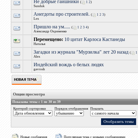
Не добрые гаишники
(
1
2
)
Sunduk
Анегдоты про строителей.
(
1
2
3
)
Lex
Пришло на ум.....
(
1
2
3
4
)
Александр Охрименко
Перемещено:
10 цитат Карлоса Кастанеды
Наталья
Загадки из журнала "Мурзилка" лет 20 назад
(
1
Alex
Индейский вождь о белых людях
gavrosh
Опции просмотра
Показаны темы с 1 по 30 из 39
Критерий сортировки
Порядок отображения
Показать
Новые сообщения
Популярная тема с новыми сообщениями