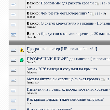
Важно:
Программы для расчета кровли
(
1
2
3
4
5
Lex
Важно:
Чем резать металочерепицу?
(
1
2
3
4
5
)
ppp616
Важно:
О снегозадержателях на крыше - Полезна
Наталья
Важно:
Дискуссии о металлочерепице. 20 важны
Denchik
Прозрачный шифер [НЕ поликарбонат!!!]
GenneS
ПРОЗРАЧНЫЙ ШИФЕР для навесов [не поликарб
GenneS
Зима - 2026 наледи и сосульки на крышах
Filippcha
Мох на битумной черепице(гибкая кровля)
(
1
2
family.star
Изменения в правилах проектирования кровель 
Filippcha
Как крыша держит такие снеговые нагрузки?
Lex
Что за технология крыши?