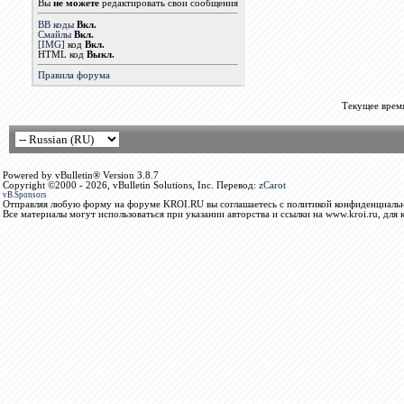
Вы
не можете
редактировать свои сообщения
BB коды
Вкл.
Смайлы
Вкл.
[IMG]
код
Вкл.
HTML код
Выкл.
Правила форума
Текущее врем
Powered by vBulletin® Version 3.8.7
Copyright ©2000 - 2026, vBulletin Solutions, Inc. Перевод:
zCarot
vB.Sponsors
Отправляя любую форму на форуме KROI.RU вы соглашаетесь с политикой конфиденциальн
Все материалы могут использоваться при указании авторства и ссылки на www.kroi.ru, для 