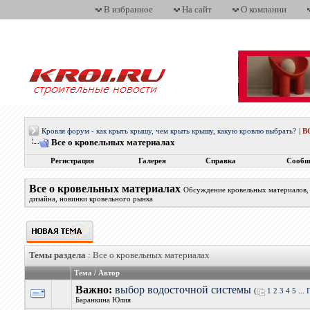
В избранное
На сайт
О компании
Кровля форум - как крыть крышу, чем крыть крышу, какую кровлю выбрать?
|
В
Все о кровельных материалах
Регистрация
Галерея
Справка
Сообщ
Все о кровельных материалах
Обсуждение кровельных материалов, 
дизайна, новинки кровельного рынка
Темы раздела
: Все о кровельных материалах
Тема
/
Автор
Важно:
выбор водосточной системы
(
1
2
3
4
5
...
Баранкина Юлия