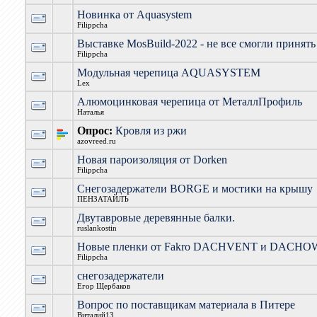
Новинка от Aquasystem
Filippcha
Выставке MosBuild-2022 - не все смогли принять
Filippcha
Модульная черепица AQUASYSTEM
Lex
Алюмоцинковая черепица от МеталлПрофиль
Наталья
Опрос:
Кровля из ржи
azovreed.ru
Новая пароизоляция от Dorken
Filippcha
Снегозадержатели BORGE и мостики на крышу
ПЕНЗАТАЙЛЪ
Двутавровые деревянные балки.
ruslankostin
Новые пленки от Fakro DACHVENT и DACHO
Filippcha
снегозадержатели
Егор Щербаков
Вопрос по поставщикам материала в Питере
Виталий13