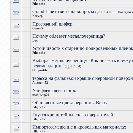
Filippcha
Grand Line ответы на вопросы
(
1
2
3
4
5
...
Последняя
Клямер
Прозрачный шифер
GenneS
Почему облезает металлочерепица?
Lex
Устойчивость к старению подкровельных плено
Filippcha
Выбирая металлочерепицу “Как не сесть в лужу 
рекомендации”
(
1
2
3
4
)
Omiprofile
терасса на фальцевой крыше с неровной поверх
Андрей-52
Унифлекс вент п эпв.
владимир21
Обновленные цвета черепицы Braas
Filippcha
Гнутся кронштейны снегозадержателей
Filippcha
Импортозамещение в кровельных материалах
Filippcha