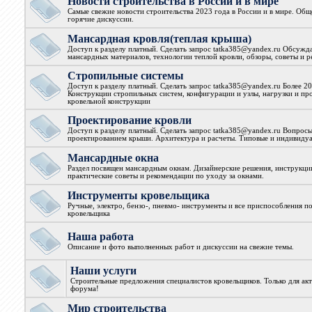
Новости строительства в России и в мире
Самые свежие новости строительства 2023 года в России и в мире. Общ
горячие дискуссии.
Мансардная кровля(теплая крыша)
Доступ к разделу платный. Сделать запрос tatka385@yandex.ru Обсужд
мансардных материалов, технологии теплой кровли, обзоры, советы и 
Стропильные системы
Доступ к разделу платный. Сделать запрос tatka385@yandex.ru Более 2
Конструкции стропильных систем, конфигурации и узлы, нагрузки и пр
кровельной конструкции
Проектирование кровли
Доступ к разделу платный. Сделать запрос tatka385@yandex.ru Вопросы
проектированием крыши. Архитектура и расчеты. Типовые и индивидуа
Мансардные окна
Раздел посвящен мансардным окнам. Дизайнерские решения, инструкции
практические советы и рекомендации по уходу за окнами.
Инструменты кровельщика
Ручные, электро, бензо-, пневмо- инструменты и все приспособления 
кровельщика
Наша работа
Описание и фото выполненных работ и дискуссии на свежие темы.
Наши услуги
Строительные предложения специалистов кровельщиков. Только для ак
форума!
Мир строительства