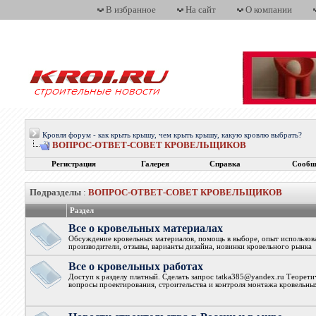
В избранное
На сайт
О компании
Кровля форум - как крыть крышу, чем крыть крышу, какую кровлю выбрать?
ВОПРОС-ОТВЕТ-СОВЕТ КРОВЕЛЬЩИКОВ
Регистрация
Галерея
Справка
Сообщ
Подразделы
:
ВОПРОС-ОТВЕТ-СОВЕТ КРОВЕЛЬЩИКОВ
Раздел
Все о кровельных материалах
Обсуждение кровельных материалов, помощь в выборе, опыт использова
производители, отзывы, варианты дизайна, новинки кровельного рынка
Все о кровельных работах
Доступ к разделу платный. Сделать запрос tatka385@yandex.ru Теорети
вопросы проектирования, строительства и контроля монтажа кровельны