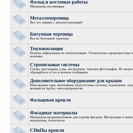
Фальц и жестяные работы
Материалы жестянщика
Металлочерепица
Все что связано с металлочерепицей
Битумная черепица
Все по битумной черепице
Теплоизоляция
Подбор информации по теплоизоляции. Технические характеристики и
монтажа
Стропильные системы
Схемы, программы, узлы, инструкции, чертежи фотографии. По вопро
обращайтесь к Lex в личном сообщении
Дополнительное оборудование для крыши
Мансардные окна, вентиляция, водосточные системы, ограждение, под
колпаки на трубы, снегозадержатели
Фальцевая кровля
Фасадные материалы
Материалы предназначенные для отделки фасадов. Инструкции и ман
материалов, технологии
СНиПы кровля