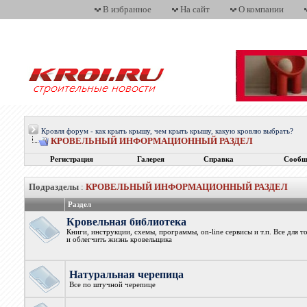
В избранное
На сайт
О компании
Кровля форум - как крыть крышу, чем крыть крышу, какую кровлю выбрать?
КРОВЕЛЬНЫЙ ИНФОРМАЦИОННЫЙ РАЗДЕЛ
Регистрация
Галерея
Справка
Сообщ
Подразделы
:
КРОВЕЛЬНЫЙ ИНФОРМАЦИОННЫЙ РАЗДЕЛ
Раздел
Кровельная библиотека
Книги, инструкции, схемы, программы, on-line сервисы и т.п. Все для 
и облегчить жизнь кровельщика
Натуральная черепица
Все по штучной черепице