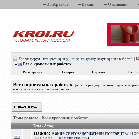
В избранное
На сайт
О компании
Кровля форум - как крыть крышу, чем крыть крышу, какую кровлю выбрать?
|
В
Все о кровельных работах
Регистрация
Галерея
Справка
Сообщ
Все о кровельных работах
Доступ к разделу платный. Сделать запрос
контроля монтажа кровельных систем
Темы раздела
: Все о кровельных работах
Тема
/
Автор
Важно:
Какие снегозадержатели поставить? Пос
(
1
2
3
4
5
...
Последняя страница
)