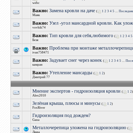
webc
Важно:
Замена кровли на даче
(
1
2
3
4
5
...
Последня
Маяк
Важно:
Узел -угол мансардной кровли. Как уло
vovhik74
Важно:
Тип кровли для себя,любимого
(
1
2
3
4
5
Безя
Важно:
Проблема при монтаже металлочерепиц
ivan758471
Важно:
Задувает снег через конек
(
1
2
3
4
5
...
Посл
камран
Важно:
Утепление мансарды
(
1
2
)
Дмитрий 77
Мнение экспертов - гидроизоляция кровли
(
1
2
)
Alex2010
Зелёная крыша, плюсы и минусы
(
1
2
)
FoxRiver
Гидроизоляция под дождем?
Gana
Металлочерепица уложена на гидроизоляцию
(
Люда