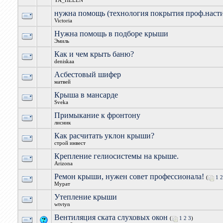
YA_HELEN
нужна помощь (технология покрытия проф.насти
Victoria
Нужна помощь в подборе крыши
Эмиль
Как и чем крыть баню?
deniskaa
Асбестовый шифер
матвей
Крыша в мансарде
Sveka
Примыкание к фронтону
лисник
Как расчитать уклон крыши?
строй инвест
Крепление гелиосистемы на крыше.
Arizona
Ремон крыши, нужен совет профессионала!
(
1
2
Мурат
Утепление крыши
wtvtyn
Вентиляция ската слуховых окон
(
1
2
3
)