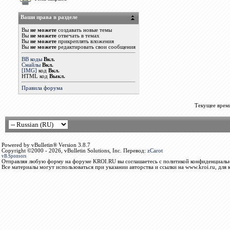
Ваши права в разделе
Вы
не можете
создавать новые темы
Вы
не можете
отвечать в темах
Вы
не можете
прикреплять вложения
Вы
не можете
редактировать свои сообщения
BB коды
Вкл.
Смайлы
Вкл.
[IMG]
код
Вкл.
HTML код
Выкл.
Правила форума
Текущее врем
Powered by vBulletin® Version 3.8.7
Copyright ©2000 - 2026, vBulletin Solutions, Inc. Перевод:
zCarot
vB.Sponsors
Отправляя любую форму на форуме KROI.RU вы соглашаетесь с политикой конфиденциальн
Все материалы могут использоваться при указании авторства и ссылки на www.kroi.ru, для 