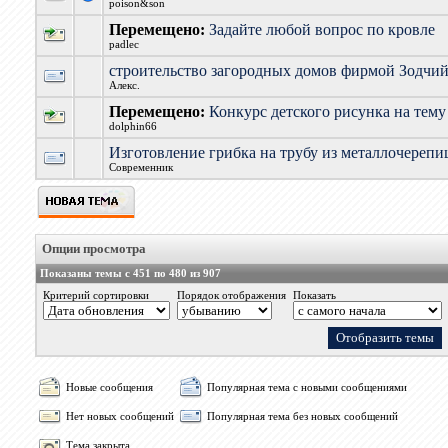
poison&son
Перемещено:
Задайте любой вопрос по кровле
padlec
строительство загородных домов фирмой Зодчи
Алекс.
Перемещено:
Конкурс детского рисунка на тему
dolphin66
Изготовление грибка на трубу из металлочерепи
Современник
Опции просмотра
Показаны темы с 451 по 480 из 907
Критерий сортировки
Порядок отображения
Показать
Новые сообщения
Популярная тема с новыми сообщениями
Нет новых сообщений
Популярная тема без новых сообщений
Тема закрыта