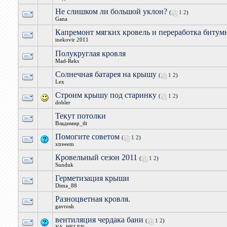
Не слишком ли большой уклон?
(
1
2
)
Gana
Капремонт мягких кровель и переработка битум
inekovir 2011
Полукруглая кровля
Mad-Reks
Солнечная батарея на крышу
(
1
2
)
Lex
Строим крышу под старинку
(
1
2
)
dobler
Текут потолки
Владимир_tlt
Помогите советом
(
1
2
)
xtreeem
Кровельный сезон 2011
(
1
2
)
Sunduk
Герметизация крыши
Dima_88
Разноцветная кровля.
gavrosh
вентиляция чердака бани
(
1
2
)