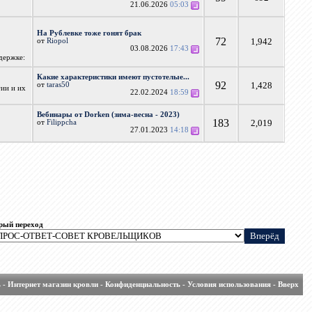
21.06.2026
05:03
На Рублевке тоже гонят брак
72
1,942
от
Riopol
03.08.2026
17:43
держке:
Какие характеристики имеют пустотелые...
92
1,428
от
taras50
гии и их
22.02.2024
18:59
Вебинары от Dorken (зима-весна - 2023)
183
2,019
от
Filippcha
27.01.2023
14:18
рый переход
ь
-
Интернет магазин кровли
-
Конфиденциальность
-
Условия использования
-
Вверх