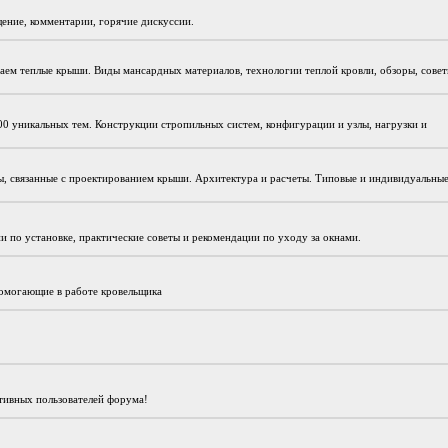
щение, комментарии, горячие дискуссии.
даем теплые крыши. Виды мансардных материалов, технологии теплой кровли, обзоры, совет
200 уникальных тем. Конструкции стропильных систем, конфигурации и узлы, нагрузки и
сы, связанные с проектированием крыши. Архитектура и расчеты. Типовые и индивидуальны
 по установке, практические советы и рекомендации по уходу за окнами.
помогающие в работе кровельщика
ктивных пользователей форума!