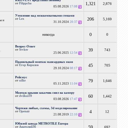
KROVENT представил новинку
1,321
2,876
от
Filippcha
05.08.2026
17:08
Утепление над межкомнатными стенами
206
5,169
от
Lex
ы и
31.10.2024
20:37
0
никогда
0
Вопрос-Ответ
39
743
от
Srvksv
е
25.06.2025
12:54
Правильный монтаж мансардных окон
45
705
от
Егор Кирилов
29.10.2024
08:17
Рейсмус
79
1,646
от
uilke
05.11.2023
11:04
Монтаж крыши заказчик снял на камеру
60
1,442
от
dvilkul39
03.08.2026
17:47
Чертежи любые, схемы, 3d моделирование
4
12
от
Openair
21.08.2019
22:10
Юбилей завода METROTILE Europa
59
692
от
Анатолий36