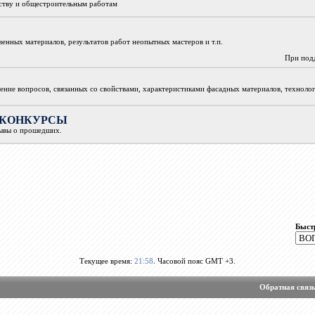
ьству и общестроительным работам
венных материалов, результатов работ неопытных мастеров и т.п.
При под
ение вопросов, связанных со свойствами, характеристиками фасадных материалов, техноло
ки, КОНКУРСЫ
зывы о прошедших.
Быст
Текущее время:
21:58
. Часовой пояс GMT +3.
Обратная связ