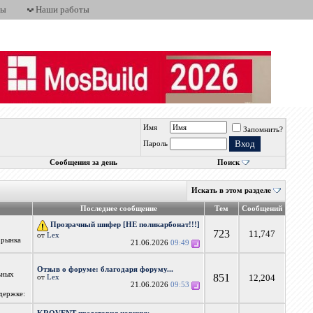
ты
Наши работы
Имя
Запомнить?
Пароль
Сообщения за день
Поиск
Искать в этом разделе
Последнее сообщение
Тем
Сообщений
Прозрачный шифер [НЕ поликарбонат!!!]
723
11,747
от
Lex
 рынка
21.06.2026
09:49
Отзыв о форуме: благодаря форуму...
ьных
851
12,204
от
Lex
21.06.2026
09:53
держке: