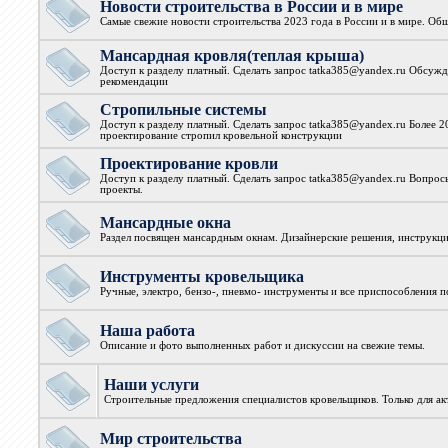
Новости строительства в России и в мире
Самые свежие новости строительства 2023 года в России и в мире. Об
Мансардная кровля(теплая крыша)
Доступ к разделу платный. Сделать запрос tatka385@yandex.ru Обсуж
рекомендации
Стропильные системы
Доступ к разделу платный. Сделать запрос tatka385@yandex.ru Более 
проектирование стропил кровельной конструкции
Проектирование кровли
Доступ к разделу платный. Сделать запрос tatka385@yandex.ru Вопро
проекты.
Мансардные окна
Раздел посвящен мансардным окнам. Дизайнерские решения, инструкции
Инструменты кровельщика
Ручные, электро, бензо-, пневмо- инструменты и все приспособления 
Наша работа
Описание и фото выполненных работ и дискуссии на свежие темы.
Наши услуги
Строительные предложения специалистов кровельщиков. Только для а
Мир строительства