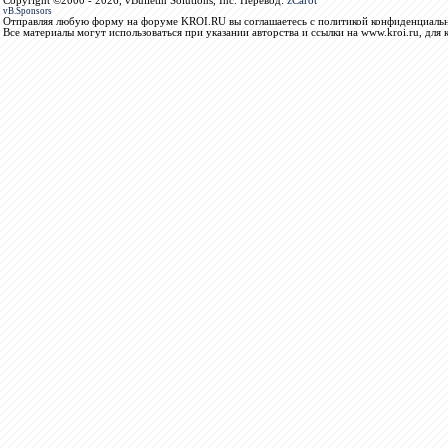
Copyright ©2000 - 2026, vBulletin Solutions, Inc. Перевод:
zCarot
vB.Sponsors
Отправляя любую форму на форуме KROI.RU вы соглашаетесь с политикой конфиденциальн
Все материалы могут использоваться при указании авторства и ссылки на www.kroi.ru, для 