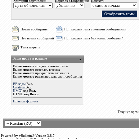
Критерий сортировки
Порядок отображения
Показать
Новые сообщения
Популярная тема с новыми сообщениями
Нет новых сообщений
Популярная тема без новых сообщений
Тема закрыта
Ваши права в разделе
Вы
не можете
создавать новые темы
Вы
не можете
отвечать в темах
Вы
не можете
прикреплять вложения
Вы
не можете
редактировать свои сообщения
BB коды
Вкл.
Смайлы
Вкл.
[IMG]
код
Вкл.
HTML код
Выкл.
Правила форума
Текущее врем
Powered by vBulletin® Version 3.8.7