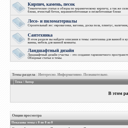
Кирпич, камень, песок
Тематические статьи и обзоры по керамическому кирпичу, а так же сил
блоки, ячеистый бетон, керамзитобетонные и пескобетонные блоки
Лесо- и пиломатериалы
Строительный лес: евровагонка, вагонка, доска пола, плинтус, наличник
Сантехника
В этом разделе вы найдете описания и темы: сантехника для ванной и к
ванны, мебель для ванной комнаты.
Ландшафтный дизайн
Ландшафтный дизайн участка – это создание гармоничного пространств
Обзорные статьи и темы.
Темы раздела
: Интересно. Информативно. Познавательно.
Тема
/
Автор
В этом ра
Опции просмотра
Показаны темы с 0 по 0 из 0