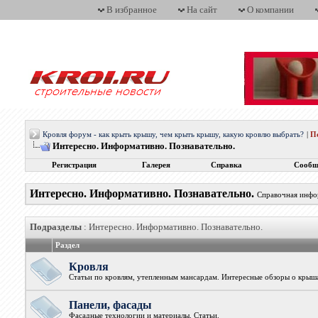
В избранное
На сайт
О компании
Кровля форум - как крыть крышу, чем крыть крышу, какую кровлю выбрать?
|
П
Интересно. Информативно. Познавательно.
Регистрация
Галерея
Справка
Сообщ
Интересно. Информативно. Познавательно.
Справочная инфор
Подразделы
: Интересно. Информативно. Познавательно.
Раздел
Кровля
Статьи по кровлям, утепленным мансардам. Интересные обзоры о крыш
Панели, фасады
Фасадные технологии и материалы. Статьи.