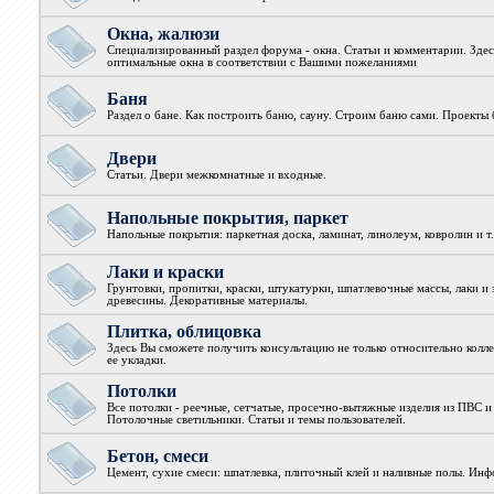
Окна, жалюзи
Специализированный раздел форума - окна. Статьи и комментарии. Зде
оптимальные окна в соответствии с Вашими пожеланиями
Баня
Раздел о бане. Как построить баню, сауну. Строим баню сами. Проекты 
Двери
Статьи. Двери межкомнатные и входные.
Напольные покрытия, паркет
Напольные покрытия: паркетная доска, ламинат, линолеум, ковролин и т.
Лаки и краски
Грунтовки, пропитки, краски, штукатурки, шпатлевочные массы, лаки и 
древесины. Декоративные материалы.
Плитка, облицовка
Здесь Вы сможете получить консультацию не только относительно колле
ее укладки.
Потолки
Все потолки - реечные, сетчатые, просечно-вытяжные изделия из ПВС и
Потолочные светильники. Статьи и темы пользователей.
Бетон, смеси
Цемент, сухие смеси: шпатлевка, плиточный клей и наливные полы. Ин