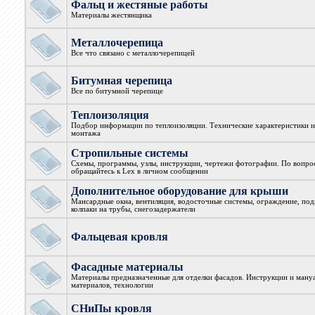
Фальц и жестяные работы
Материалы жестянщика
Металлочерепица
Все что связано с металлочерепицей
Битумная черепица
Все по битумной черепице
Теплоизоляция
Подбор информации по теплоизоляции. Технические характеристики и
монтажа
Стропильные системы
Схемы, программы, узлы, инструкции, чертежи фотографии. По вопро
обращайтесь к Lex в личном сообщении
Дополнительное оборудование для крыши
Мансардные окна, вентиляция, водосточные системы, ограждение, под
колпаки на трубы, снегозадержатели
Фальцевая кровля
Фасадные материалы
Материалы предназначенные для отделки фасадов. Инструкции и ман
материалов, технологии
СНиПы кровля