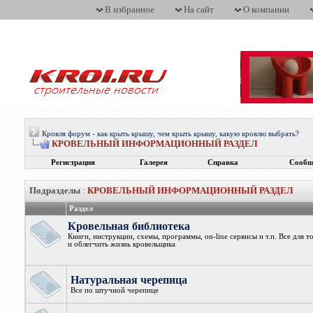
В избранное
На сайт
О компании
Кровля форум - как крыть крышу, чем крыть крышу, какую кровлю выбрать?
КРОВЕЛЬНЫЙ ИНФОРМАЦИОННЫЙ РАЗДЕЛ
Регистрация
Галерея
Справка
Сообщ
Подразделы
:
КРОВЕЛЬНЫЙ ИНФОРМАЦИОННЫЙ РАЗДЕЛ
Раздел
Кровельная библиотека
Книги, инструкции, схемы, программы, on-line сервисы и т.п. Все для 
и облегчить жизнь кровельщика
Натуральная черепица
Все по штучной черепице