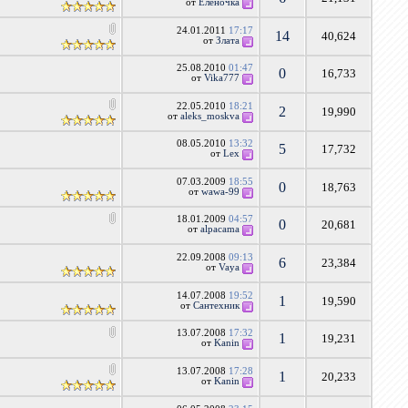
от
Еленочка
24.01.2011
17:17
14
40,624
от
Злата
25.08.2010
01:47
0
16,733
от
Vika777
22.05.2010
18:21
2
19,990
от
aleks_moskva
08.05.2010
13:32
5
17,732
от
Lex
07.03.2009
18:55
0
18,763
от
wawa-99
18.01.2009
04:57
0
20,681
от
alpacama
22.09.2008
09:13
6
23,384
от
Vaya
14.07.2008
19:52
1
19,590
от
Сантехник
13.07.2008
17:32
1
19,231
от
Kanin
13.07.2008
17:28
1
20,233
от
Kanin