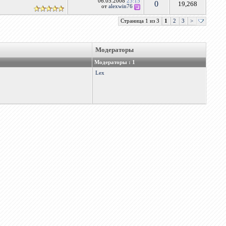
06.05.2008
23:15
0
19,268
от
alexwin76
Страница 1 из 3
1
2
3
>
Модераторы
Модераторы : 1
Lex