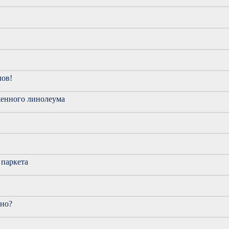
лов!
женного линолеума
 паркета
чно?