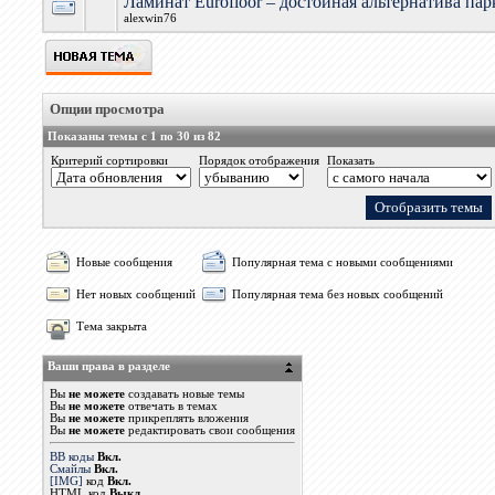
Ламинат Eurofloor – достойная альтернатива пар
alexwin76
Опции просмотра
Показаны темы с 1 по 30 из 82
Критерий сортировки
Порядок отображения
Показать
Новые сообщения
Популярная тема с новыми сообщениями
Нет новых сообщений
Популярная тема без новых сообщений
Тема закрыта
Ваши права в разделе
Вы
не можете
создавать новые темы
Вы
не можете
отвечать в темах
Вы
не можете
прикреплять вложения
Вы
не можете
редактировать свои сообщения
BB коды
Вкл.
Смайлы
Вкл.
[IMG]
код
Вкл.
HTML код
Выкл.