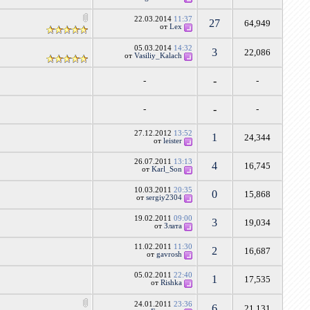
22.03.2014
11:37
27
64,949
от
Lex
05.03.2014
14:32
3
22,086
от
Vasiliy_Kalach
-
-
-
-
-
-
27.12.2012
13:52
1
24,344
от
leister
26.07.2011
13:13
4
16,745
от
Karl_Son
10.03.2011
20:35
0
15,868
от
sergiy2304
19.02.2011
09:00
3
19,034
от
Злата
11.02.2011
11:30
2
16,687
от
gavrosh
05.02.2011
22:40
1
17,535
от
Rishka
24.01.2011
23:36
6
21,131