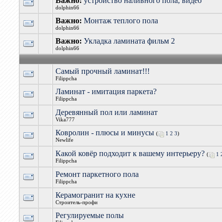
Важно:
устройство наливного пола, видео
dolphin66
Важно:
Монтаж теплого пола
dolphin66
Важно:
Укладка ламината фильм 2
dolphin66
Самый прочный ламинат!!!
Filippcha
Ламинат - имитация паркета?
Filippcha
Деревянный пол или ламинат
Vika777
Ковролин - плюсы и минусы
(
1
2
3
)
Newlife
Какой ковёр подходит к вашему интерьеру?
(
1
Filippcha
Ремонт паркетного пола
Filippcha
Керамогранит на кухне
Строитель-профи
Регулируемые полы