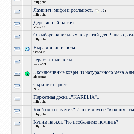
Filippcha
Ламинат: мифы и реальность
(
1
2
)
Filippcha
Деревянный паркет
Vika777
О выборе напольных покрытий для Вашего дом
Filippcha
Выравнивание пола
Ольга Р
керамзитные полы
wawa-99
Эксклюзивные ковры из натурального меха Аль
alpacama
Скрипит паркет
Newlife
Паркетная доска..."KARELIA"..
Filippcha
Клей или герметик? И то, и другое "в одном фл
Filippcha
Купим паркет. Что необходимо помнить?
Filippcha