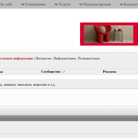
На сайт
О компании
Услуги
Магазин кровли
Контак
олезная информация
|
Интересно. Информативно. Познавательно.
ка
Сообщество
Реклама
, ламинат, линолеум, ковролин и т.д.