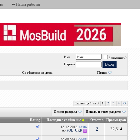
ты
Наши работы
Имя
Запомнить?
Пароль
Сообщения за день
Поиск
Страница 1 из 3
1
2
3
>
Опции раздела
Искать в этом разделе
Rating
Последнее сообщение
Ответов
Просмотров
13.12.2018
13:06
2
32,614
от
POL_UKR
20.05.2014
00:55