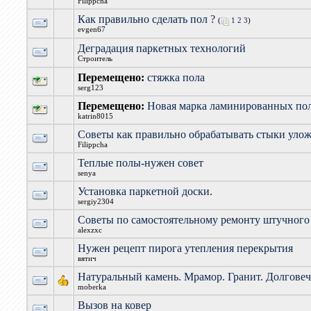
Filippcha
Как правильно сделать пол ?
(
1
2
3
)
evgen67
Деградация паркетных технологий
Строитель
Перемещено:
стяжка пола
serg123
Перемещено:
Новая марка ламинированных по
katrin8015
Советы как правильно обрабатывать стыки уло
Filippcha
Теплые полы-нужен совет
senya
Установка паркетной доски.
sergiy2304
Советы по самостоятельному ремонту штучного
alexzxc
Нужен рецепт пирога утепления перекрытия
вятич
Натуральный камень. Мрамор. Гранит. Долгове
moberka
Вызов на ковер