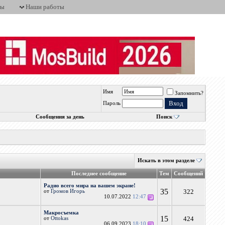
ты
Наши работы
Имя
Запомнить?
Пароль
Сообщения за день
Поиск
Искать в этом разделе
Последнее сообщение
Тем
Сообщений
Радио всего мира на вашем экране!
35
322
от
Громов Игорь
10.07.2022
12:47
Макросъемка
15
424
от
Ottokas
06.09.2023
18:10