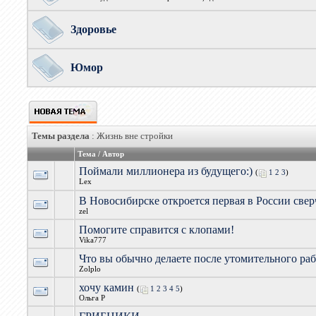
Здоровье
Юмор
Темы раздела
: Жизнь вне стройки
Тема
/
Автор
Поймали миллионера из будущего:)
(
1
2
3
)
Lex
В Новосибирске откроется первая в России све
zel
Помогите справится с клопами!
Vika777
Что вы обычно делаете после утомительного раб
Zolplo
хочу камин
(
1
2
3
4
5
)
Ольга Р