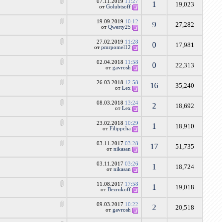
07.11.2019
11:27
1
19,023
от
Golubtsoff
19.09.2019
10:12
9
27,282
от
Qwerty25
27.02.2019
11:28
0
17,981
от
pmrpomel12
02.04.2018
11:58
0
22,313
от
gavrosh
26.03.2018
12:58
16
35,240
от
Lex
08.03.2018
13:24
2
18,692
от
Lex
23.02.2018
10:29
1
18,910
от
Filippcha
03.11.2017
03:28
17
51,735
от
nikasan
03.11.2017
03:26
1
18,724
от
nikasan
11.08.2017
17:58
1
19,018
от
Bezrukoff
09.03.2017
10:22
2
20,518
от
gavrosh