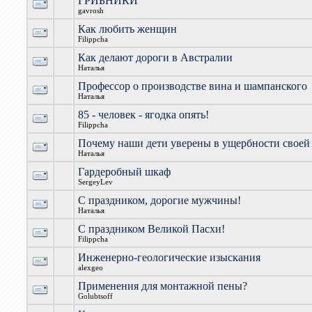
ГРИБНИКИ
gavrosh
Как любить женщин
Filippcha
Как делают дороги в Австралии
Наталья
Профессор о производстве вина и шампанского
Наталья
85 - человек - ягодка опять!
Filippcha
Почему наши дети уверены в ущербности своей
Наталья
Гардеробный шкаф
SergeyLev
С праздником, дорогие мужчины!
Наталья
С праздником Великой Пасхи!
Filippcha
Инженерно-геологические изыскания
alexgeo
Применения для монтажной пены?
Golubtsoff