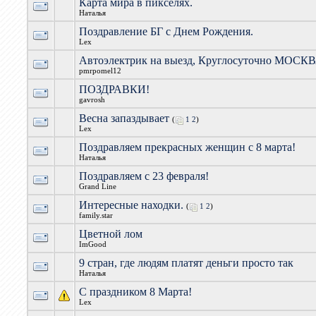
Карта мира в пикселях.
Наталья
Поздравление БГ с Днем Рождения.
Lex
Автоэлектрик на выезд, Круглосуточно МОС
pmrpomel12
ПОЗДРАВКИ!
gavrosh
Весна запаздывает
(
1
2
)
Lex
Поздравляем прекрасных женщин с 8 марта!
Наталья
Поздравляем с 23 февраля!
Grand Line
Интересные находки.
(
1
2
)
family.star
Цветной лом
ImGood
9 стран, где людям платят деньги просто так
Наталья
С праздником 8 Марта!
Lex