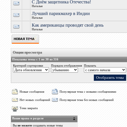
С Днём защитника Отечества!
Наталья
Лучший парикмахер в Индии
Наталья
Как американцы проводят свой день
Наталья
Опции просмотра
Показаны темы с 1 по 30 из 316
Критерий сортировки
Порядок отображения
Показать
Новые сообщения
Популярная тема с новыми сообщениями
Нет новых сообщений
Популярная тема без новых сообщений
Тема закрыта
Ваши права в разделе
Вы
не можете
создавать новые темы