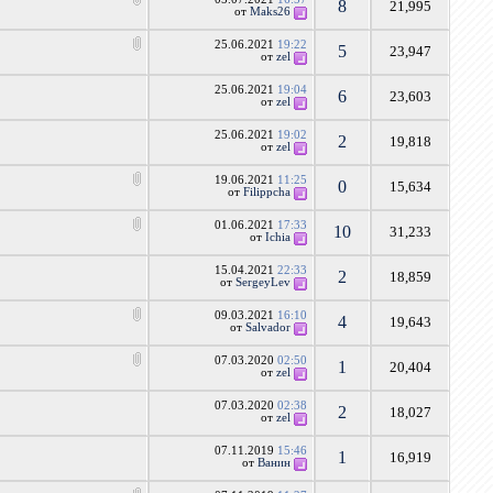
8
21,995
от
Maks26
25.06.2021
19:22
5
23,947
от
zel
25.06.2021
19:04
6
23,603
от
zel
25.06.2021
19:02
2
19,818
от
zel
19.06.2021
11:25
0
15,634
от
Filippcha
01.06.2021
17:33
10
31,233
от
Ichia
15.04.2021
22:33
2
18,859
от
SergeyLev
09.03.2021
16:10
4
19,643
от
Salvador
07.03.2020
02:50
1
20,404
от
zel
07.03.2020
02:38
2
18,027
от
zel
07.11.2019
15:46
1
16,919
от
Ванин