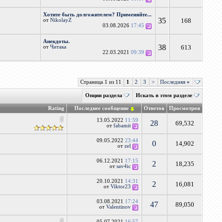
Хотите быть долгожителем? Применяйте...
35
168
от
NikolayZ
03.08.2026
17:45
Анекдоты.
38
613
от
Читака
22.03.2021
09:39
Страница 1 из 11
1
2
3
>
Последняя
»
Опции раздела
Искать в этом разделе
Rating
Последнее сообщение
Ответов
Просмотров
13.05.2022
11:59
28
69,532
от
fabamit
09.05.2022
23:44
0
14,902
от
zel
06.12.2021
17:15
2
18,235
от
sav4ic
20.10.2021
14:31
2
16,081
от
Viktor23
03.08.2021
17:24
47
89,050
от
Valentinov
05.07.2021
16:57