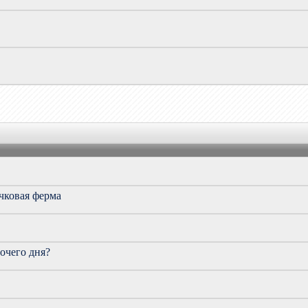
рчковая ферма
очего дня?