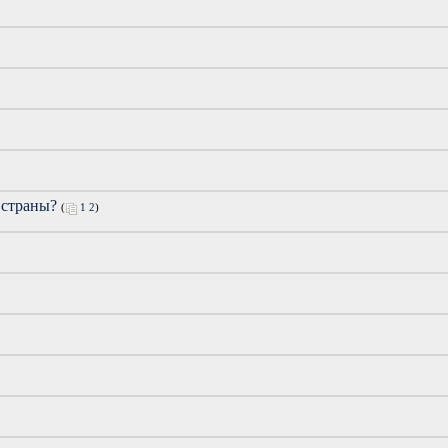
 страны?
(
1
2
)