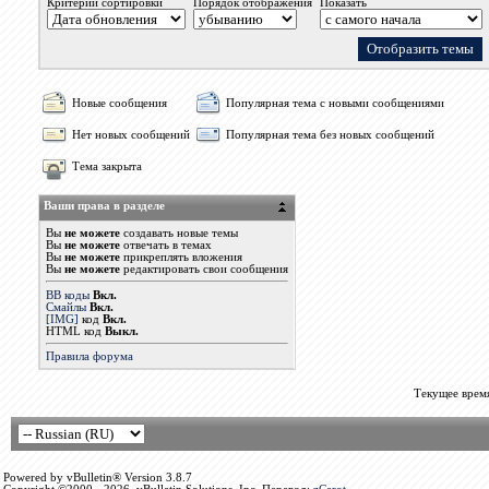
Критерий сортировки
Порядок отображения
Показать
Новые сообщения
Популярная тема с новыми сообщениями
Нет новых сообщений
Популярная тема без новых сообщений
Тема закрыта
Ваши права в разделе
Вы
не можете
создавать новые темы
Вы
не можете
отвечать в темах
Вы
не можете
прикреплять вложения
Вы
не можете
редактировать свои сообщения
BB коды
Вкл.
Смайлы
Вкл.
[IMG]
код
Вкл.
HTML код
Выкл.
Правила форума
Текущее врем
Powered by vBulletin® Version 3.8.7