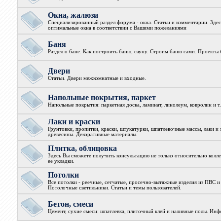
Окна, жалюзи
Специализированный раздел форума - окна. Статьи и комментарии. Зде
оптимальные окна в соответствии с Вашими пожеланиями
Баня
Раздел о бане. Как построить баню, сауну. Строим баню сами. Проекты 
Двери
Статьи. Двери межкомнатные и входные.
Напольные покрытия, паркет
Напольные покрытия: паркетная доска, ламинат, линолеум, ковролин и т.
Лаки и краски
Грунтовки, пропитки, краски, штукатурки, шпатлевочные массы, лаки и 
древесины. Декоративные материалы.
Плитка, облицовка
Здесь Вы сможете получить консультацию не только относительно колле
ее укладки.
Потолки
Все потолки - реечные, сетчатые, просечно-вытяжные изделия из ПВС и
Потолочные светильники. Статьи и темы пользователей.
Бетон, смеси
Цемент, сухие смеси: шпатлевка, плиточный клей и наливные полы. Ин