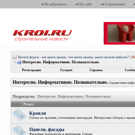
В избранное
На сайт
О компании
Кровля форум - как крыть крышу, чем крыть крышу, какую кровлю выбрать?
|
П
Интересно. Информативно. Познавательно.
Регистрация
Галерея
Справка
Сообщ
Интересно. Информативно. Познавательно.
Справочная инфор
Подразделы
: Интересно. Информативно. Познавательно.
Раздел
Кровля
Статьи по кровлям, утепленным мансардам. Интересные обзоры о крыш
Панели, фасады
Фасадные технологии и материалы. Статьи.