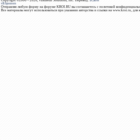
Copyright ©2000 - 2026, vBulletin Solutions, Inc. Перевод:
zCarot
vB.Sponsors
Отправляя любую форму на форуме KROI.RU вы соглашаетесь с политикой конфиденциальн
Все материалы могут использоваться при указании авторства и ссылки на www.kroi.ru, для 