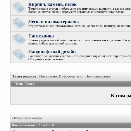
Кирпич, камень, песок
Тематические статьи и обзоры по керамическому кирпичу, а так же сил
блоки, ячеистый бетон, керамзитобетонные и пескобетонные блоки
Лесо- и пиломатериалы
Строительный лес: евровагонка, вагонка, доска пола, плинтус, наличник
Сантехника
В этом разделе вы найдете описания и темы: сантехника для ванной и к
ванны, мебель для ванной комнаты.
Ландшафтный дизайн
Ландшафтный дизайн участка – это создание гармоничного пространств
Обзорные статьи и темы.
Темы раздела
: Интересно. Информативно. Познавательно.
Тема
/
Автор
В этом ра
Опции просмотра
Показаны темы с 0 по 0 из 0