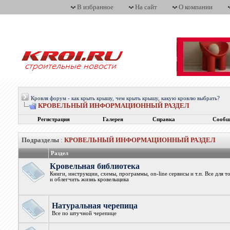
В избранное
На сайт
О компании
Кровля форум - как крыть крышу, чем крыть крышу, какую кровлю выбрать?
КРОВЕЛЬНЫЙ ИНФОРМАЦИОННЫЙ РАЗДЕЛ
Регистрация
Галерея
Справка
Сообщ
Подразделы
:
КРОВЕЛЬНЫЙ ИНФОРМАЦИОННЫЙ РАЗДЕЛ
Раздел
Кровельная библиотека
Книги, инструкции, схемы, программы, on-line сервисы и т.п. Все для 
и облегчить жизнь кровельщика
Натуральная черепица
Все по штучной черепице