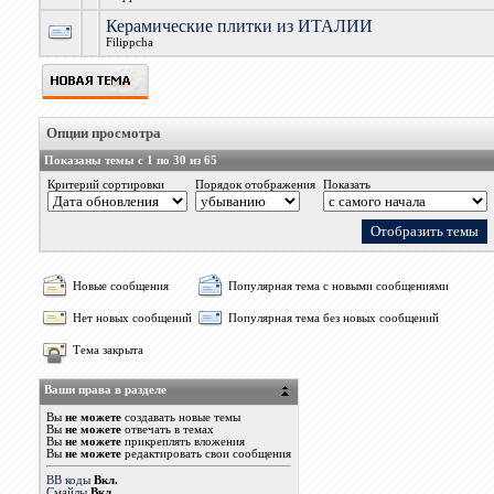
Керамические плитки из ИТАЛИИ
Filippcha
Опции просмотра
Показаны темы с 1 по 30 из 65
Критерий сортировки
Порядок отображения
Показать
Новые сообщения
Популярная тема с новыми сообщениями
Нет новых сообщений
Популярная тема без новых сообщений
Тема закрыта
Ваши права в разделе
Вы
не можете
создавать новые темы
Вы
не можете
отвечать в темах
Вы
не можете
прикреплять вложения
Вы
не можете
редактировать свои сообщения
BB коды
Вкл.
Смайлы
Вкл.