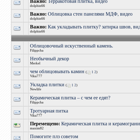
Важно:
Терракотовая плитка, видео
dolphin66
Важно:
Облицовка стен панелями МДФ, видео
dolphin66
Важно:
Как укладывать плитку? затирка швов, ви
dolphin66
Облицовочный искуственный камень.
Filippcha
Необычный декор
Merkel
чем облицовывать камин
(
1
2
)
Vika777
Укладка плитки
(
1
2
)
Newlife
Керамическая плитка – с чем ее едят?
Filippcha
Тротуарная питка
Vika777
Перемещено:
Керамическая плитка и керамограни
maxim82
Помогите плз советом