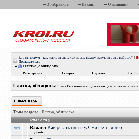
В избранное
На сайт
О компании
Кровля форум - как крыть крышу, чем крыть крышу, какую кровлю выбрать?
|
П
Познавательно.
Плитка, облицовка
Регистрация
Галерея
Справка
Сообщ
Плитка, облицовка
Здесь Вы сможете получить консультацию не только о
Темы раздела
: Плитка, облицовка
Тема
/
Автор
Важно:
Как резать плитку, Смотреть видео
dolphin66