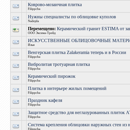
Коврово-мозаичная плитка
Filippcha
Нужны специалисты по облицовке куполов
Nadejda
Перемещено:
Керамический гранит ESTIMA от за
ООО Эксима-Трейд
ИСКУССТВЕННЫЕ ОБЛИЦОВОЧНЫЕ МАТЕР
Илья
Венгерская плитка Zalakeramia теперь и в России
Filippcha
Вибролитая тротуарная плитка
Filippcha
Керамический пирожок
Filippcha
Плитка в интерьере жилых помещений
Filippcha
Праздник кафеля
Filippcha
Защитное средство для неглазурованных плито
Filippcha
Система крепления облицовки наружных стен из 
Filippcha