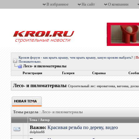
В избранное
На сайт
О компании
Кровля форум - как крыть крышу, чем крыть крышу, какую кровлю выбрать?
|
П
Познавательно.
Лесо- и пиломатериалы
Регистрация
Галерея
Справка
Сообщ
Лесо- и пиломатериалы
Строительный лес: евровагонка, вагонка, доска
Темы раздела
: Лесо- и пиломатериалы
Тема
/
Автор
Важно:
Красивая резьба по дереву, видео
dolphin66