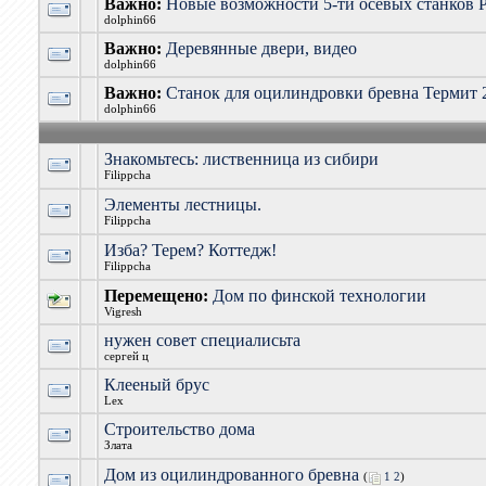
Важно:
Новые возможности 5-ти осевых станков 
dolphin66
Важно:
Деревянные двери, видео
dolphin66
Важно:
Станок для оцилиндровки бревна Термит 
dolphin66
Знакомьтесь: лиственница из сибири
Filippcha
Элементы лестницы.
Filippcha
Изба? Терем? Коттедж!
Filippcha
Перемещено:
Дом по финской технологии
Vigresh
нужен совет специалисьта
сергей ц
Клееный брус
Lex
Строительство дома
Злата
Дом из оцилиндрованного бревна
(
1
2
)