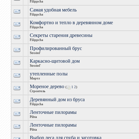
Filippcha
Самая удобная мебель
Filippcha
Комфортно и тепло в деревянном доме
Filippcha
Секреты старения древесины
Filippcha
Профилированный брус
Stroitel'
Каркасно-щитовой дом
Stroitel'
утепленные полы
Миртл
Мореное дерево
(
1
2
)
Строитель
Деревянный дом из бруса
Filippcha
Ленточные пилорамы
Pihta
Ленточные пилорамы
Pihta
Выбор леса для сруба и заготовка