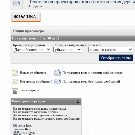
Технология проектирования и изготовления дерев
Filippcha
Опции просмотра
Показаны темы с 1 по 30 из 52
Критерий сортировки
Порядок отображения
Показать
Новые сообщения
Популярная тема с новыми сообщениями
Нет новых сообщений
Популярная тема без новых сообщений
Тема закрыта
Ваши права в разделе
Вы
не можете
создавать новые темы
Вы
не можете
отвечать в темах
Вы
не можете
прикреплять вложения
Вы
не можете
редактировать свои сообщения
BB коды
Вкл.
Смайлы
Вкл.
[IMG]
код
Вкл.