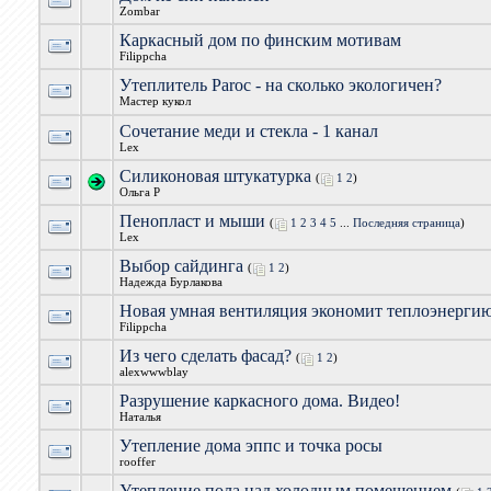
Zombar
Каркасный дом по финским мотивам
Filippcha
Утеплитель Paroc - на сколько экологичен?
Мастер кукол
Сочетание меди и стекла - 1 канал
Lex
Силиконовая штукатурка
(
1
2
)
Ольга Р
Пенопласт и мыши
(
1
2
3
4
5
...
Последняя страница
)
Lex
Выбор сайдинга
(
1
2
)
Надежда Бурлакова
Новая умная вентиляция экономит теплоэнерги
Filippcha
Из чего сделать фасад?
(
1
2
)
alexwwwblay
Разрушение каркасного дома. Видео!
Наталья
Утепление дома эппс и точка росы
rooffer
Утепление пола над холодным помещением