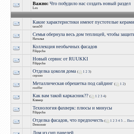
Важно:
Что побудило нас создать новый раздел
Lex
Какие характеристики имеют пустотелые керами
taras50
Семья обернула весь дом теплицей, чтобы защити
Наталья
Коллекция необычных фасадов
Filippcha
Новый сервис от RUUKKI
Filippcha
Отделка цоколя дома
(
1
2
3
)
серхио
Металлическая обрешетка под сайдинг
(
1
2
)
rooffer
Как вам такой каркасник??
(
1
2
3
4
)
Клямер
Технология фахверк: плюсы и минусы
Filippcha
Отделка фасадов, что предпочесть
(
1
2
3
4
5
...
Посл
Demonstr
Дом из сип панелей