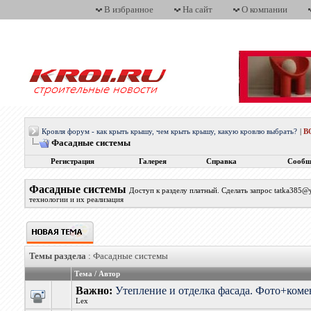
В избранное
На сайт
О компании
Кровля форум - как крыть крышу, чем крыть крышу, какую кровлю выбрать?
|
В
Фасадные системы
Регистрация
Галерея
Справка
Сообщ
Фасадные системы
Доступ к разделу платный. Сделать запрос tatka385
технологии и их реализация
Темы раздела
: Фасадные системы
Тема
/
Автор
Важно:
Утепление и отделка фасада. Фото+ком
Lex