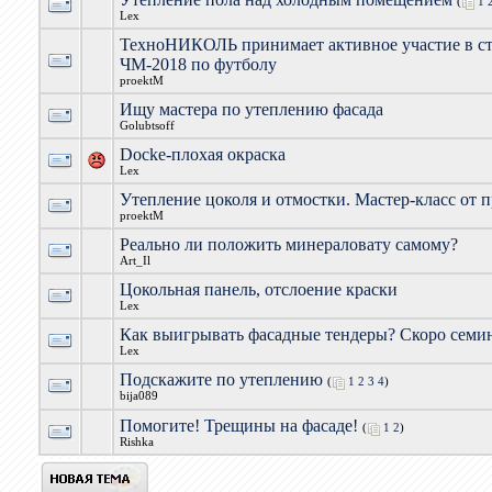
(
1
Lex
ТехноНИКОЛЬ принимает активное участие в ст
ЧМ-2018 по футболу
proektM
Ищу мастера по утеплению фасада
Golubtsoff
Docke-плохая окраска
Lex
Утепление цоколя и отмостки. Мастер-класс от 
proektM
Реально ли положить минераловату самому?
Art_Il
Цокольная панель, отслоение краски
Lex
Как выигрывать фасадные тендеры? Скоро семи
Lex
Подскажите по утеплению
(
1
2
3
4
)
bija089
Помогите! Трещины на фасаде!
(
1
2
)
Rishka