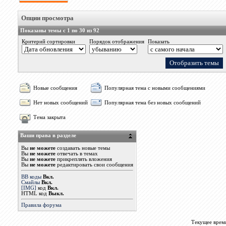
Опции просмотра
Показаны темы с 1 по 30 из 92
Критерий сортировки
Порядок отображения
Показать
Новые сообщения
Популярная тема с новыми сообщениями
Нет новых сообщений
Популярная тема без новых сообщений
Тема закрыта
Ваши права в разделе
Вы
не можете
создавать новые темы
Вы
не можете
отвечать в темах
Вы
не можете
прикреплять вложения
Вы
не можете
редактировать свои сообщения
BB коды
Вкл.
Смайлы
Вкл.
[IMG]
код
Вкл.
HTML код
Выкл.
Правила форума
Текущее врем