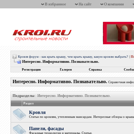
В избранное
На сайт
О компании
Кровля форум - как крыть крышу, чем крыть крышу, какую кровлю выбрать?
|
П
Интересно. Информативно. Познавательно.
Регистрация
Галерея
Справка
Сообщ
Интересно. Информативно. Познавательно.
Справочная инфор
Подразделы
: Интересно. Информативно. Познавательно.
Раздел
Кровля
Статьи по кровлям, утепленным мансардам. Интересные обзоры о крыш
Панели, фасады
Фасадные технологии и материалы. Статьи.