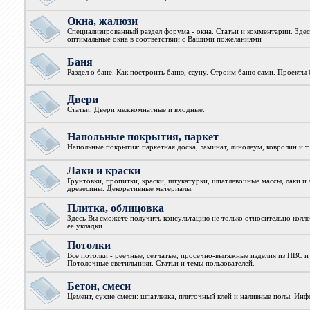
Окна, жалюзи
Специализированный раздел форума - окна. Статьи и комментарии. Зде
оптимальные окна в соответствии с Вашими пожеланиями
Баня
Раздел о бане. Как построить баню, сауну. Строим баню сами. Проекты 
Двери
Статьи. Двери межкомнатные и входные.
Напольные покрытия, паркет
Напольные покрытия: паркетная доска, ламинат, линолеум, ковролин и т.
Лаки и краски
Грунтовки, пропитки, краски, штукатурки, шпатлевочные массы, лаки и 
древесины. Декоративные материалы.
Плитка, облицовка
Здесь Вы сможете получить консультацию не только относительно колле
ее укладки.
Потолки
Все потолки - реечные, сетчатые, просечно-вытяжные изделия из ПВС и
Потолочные светильники. Статьи и темы пользователей.
Бетон, смеси
Цемент, сухие смеси: шпатлевка, плиточный клей и наливные полы. Ин