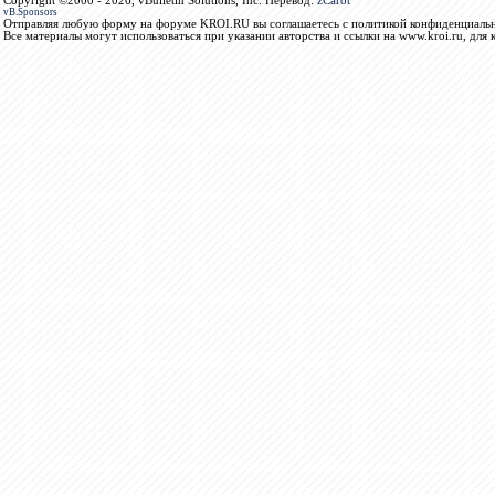
Copyright ©2000 - 2026, vBulletin Solutions, Inc. Перевод:
zCarot
vB.Sponsors
Отправляя любую форму на форуме KROI.RU вы соглашаетесь с политикой конфиденциальн
Все материалы могут использоваться при указании авторства и ссылки на www.kroi.ru, для 