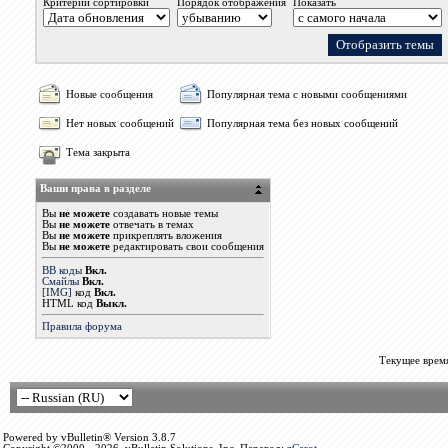
Критерий сортировки
Порядок отображения
Показать
Новые сообщения
Популярная тема с новыми сообщениями
Нет новых сообщений
Популярная тема без новых сообщений
Тема закрыта
Ваши права в разделе
Вы
не можете
создавать новые темы
Вы
не можете
отвечать в темах
Вы
не можете
прикреплять вложения
Вы
не можете
редактировать свои сообщения
BB коды
Вкл.
Смайлы
Вкл.
[IMG]
код
Вкл.
HTML код
Выкл.
Правила форума
Текущее врем
Powered by vBulletin® Version 3.8.7