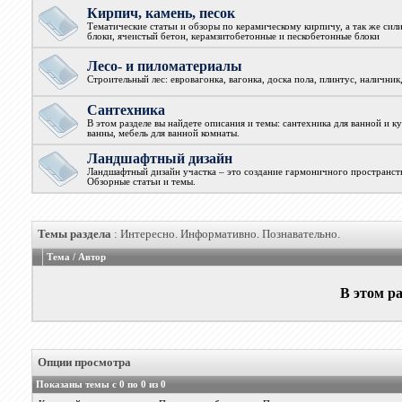
Кирпич, камень, песок
Тематические статьи и обзоры по керамическому кирпичу, а так же сил
блоки, ячеистый бетон, керамзитобетонные и пескобетонные блоки
Лесо- и пиломатериалы
Строительный лес: евровагонка, вагонка, доска пола, плинтус, наличник
Сантехника
В этом разделе вы найдете описания и темы: сантехника для ванной и к
ванны, мебель для ванной комнаты.
Ландшафтный дизайн
Ландшафтный дизайн участка – это создание гармоничного пространств
Обзорные статьи и темы.
Темы раздела
: Интересно. Информативно. Познавательно.
Тема
/
Автор
В этом ра
Опции просмотра
Показаны темы с 0 по 0 из 0