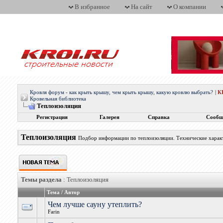
В избранное
На сайт
О компании
Кровля форум - как крыть крышу, чем крыть крышу, какую кровлю выбрать?
|
К
Кровельная библиотека
Теплоизоляция
Регистрация
Галерея
Справка
Сообщ
Теплоизоляция
Подбор информации по теплоизоляции. Технические харак
Темы раздела
: Теплоизоляция
Тема
/
Автор
Чем лучше сауну утеплить?
Farin