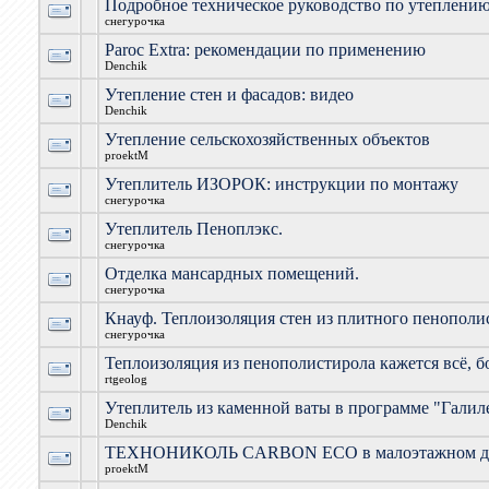
Подробное техническое руководство по утеплению
снегурочка
Paroc Extra: рекомендации по применению
Denchik
Утепление стен и фасадов: видео
Denchik
Утепление сельскохозяйственных объектов
proektM
Утеплитель ИЗОРОК: инструкции по монтажу
снегурочка
Утеплитель Пеноплэкс.
снегурочка
Отделка мансардных помещений.
снегурочка
Кнауф. Теплоизоляция стен из плитного пенополи
снегурочка
Теплоизоляция из пенополистирола кажется всё, б
rtgeolog
Утеплитель из каменной ваты в программе "Галил
Denchik
ТЕХНОНИКОЛЬ CARBON ECO в малоэтажном до
proektM