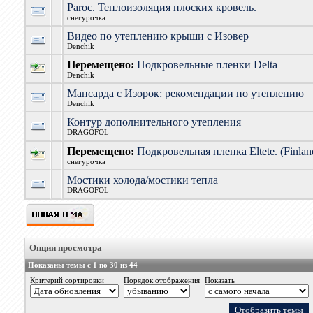
Paroc. Теплоизоляция плоских кровель.
снегурочка
Видео по утеплению крыши с Изовер
Denchik
Перемещено:
Подкровельные пленки Delta
Denchik
Мансарда с Изорок: рекомендации по утеплению
Denchik
Контур дополнительного утепления
DRAGOFOL
Перемещено:
Подкровельная пленка Eltete. (Finlan
снегурочка
Мостики холода/мостики тепла
DRAGOFOL
Опции просмотра
Показаны темы с 1 по 30 из 44
Критерий сортировки
Порядок отображения
Показать