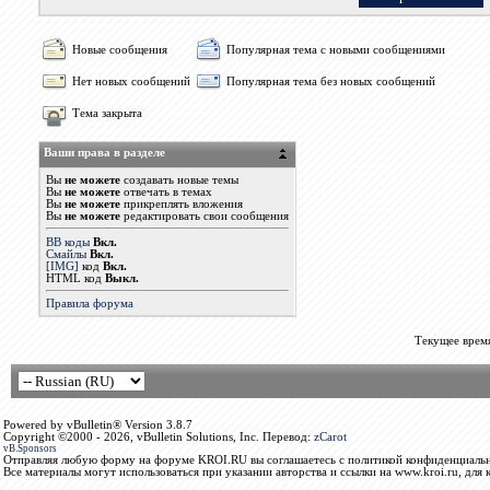
Новые сообщения
Популярная тема с новыми сообщениями
Нет новых сообщений
Популярная тема без новых сообщений
Тема закрыта
Ваши права в разделе
Вы
не можете
создавать новые темы
Вы
не можете
отвечать в темах
Вы
не можете
прикреплять вложения
Вы
не можете
редактировать свои сообщения
BB коды
Вкл.
Смайлы
Вкл.
[IMG]
код
Вкл.
HTML код
Выкл.
Правила форума
Текущее врем
Powered by vBulletin® Version 3.8.7
Copyright ©2000 - 2026, vBulletin Solutions, Inc. Перевод:
zCarot
vB.Sponsors
Отправляя любую форму на форуме KROI.RU вы соглашаетесь с политикой конфиденциальн
Все материалы могут использоваться при указании авторства и ссылки на www.kroi.ru, для 