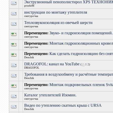
Экструзионный пенополистирол XPS ТЕХНОН
proektM
инструкции по монтажу утеплителя
снегурочка
Теплозвукоизоляция из овечьей шерсти
снегурочка
Перемещено:
Звуко- и гидроизоляция помещени
снегурочка
Перемещено:
Монтаж гидроизоляционных кровель
снегурочка
Перемещено:
Как сделать гидроизоляцию без сня
Denchik
DRAGOFOL: канал на YouTube
(
1
2
)
DRAGOFOL
Требования в воздухообмену и расчётные темпера
Denchik
Перемещено:
Монтаж подкровельных пленок Svit
снегурочка
Каталог утеплителей Изомин.
снегурочка
Видео по утеплению скатных крыш с URSA
Denchik