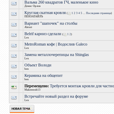
Вальма 260 квадратов ГЧ, маленькое кино
Денис Орлов
Круглая скатная кровля
(
1
2
3
4
5
...
Последняя страница
)
ПЕНЗАТАЙЛЪ
Вариант "шапочек" на столбы
Alexei
Belrif карниз сделали
(
1
2
)
Lex
MetroRoman кофе | Водослив Galeco
Lex
Замена металлочерепицы на Shinglas
Lex
Объект Володи
ben
Керамика на общепит
ben
Перемещено:
Требуется монтаж кровли для частно
Makentosh13
Встречайте новый раздел на форуме
Lex