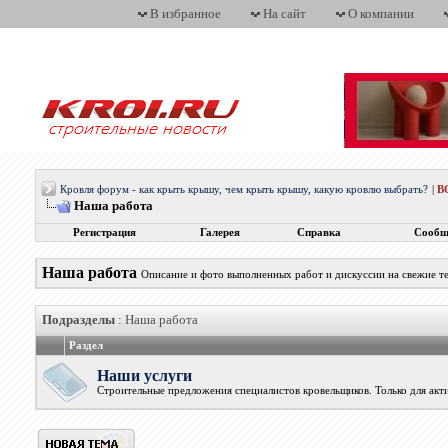
В избранное
На сайт
О компании
Кровля форум - как крыть крышу, чем крыть крышу, какую кровлю выбрать?
|
В
Наша работа
Регистрация
Галерея
Справка
Сообщ
Наша работа
Описание и фото выполненных работ и дискуссии на свежие т
Подразделы
: Наша работа
Раздел
Наши услуги
Строительные предложения специалистов кровельщиков. Только для акт