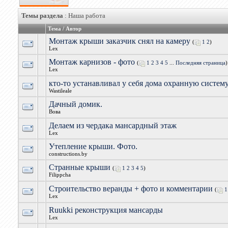
Темы раздела
: Наша работа
Тема
/
Автор
Монтаж крыши заказчик снял на камеру
(
1
2
)
Lex
Монтаж карнизов - фото
(
1
2
3
4
5
...
Последняя страница
)
Lex
кто-то устанавливал у себя дома охранную систему
Wastileale
Дачный домик.
Вова
Делаем из чердака мансардный этаж
Lex
Утепление крыши. Фото.
constructions.by
Странные крыши
(
1
2
3
4
5
)
Filippcha
Строительство веранды + фото и комментарии
(
1
Lex
Ruukki реконструкция мансарды
Lex