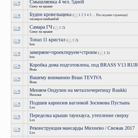
Смышляевка 4 чел. 5дней
Сижу на крыше
Будни кровельщика
(
1
2
3
4
5
...
Последняя страница
)
таганрогскийшабай
Самара ГЧ
(
1
2
)
Сижу на крыше
Топаз 11 кристал
(
1
2
)
ben
замеряем+проектируем+строим
(
1
2
)
ben
Коробка дома подготовлена, под BRASS V13 RUB
Вова
Вашему вниманию Braas TEVIVA
Вова
Меняем Ондулин на металлочерепицу Ruukki
Наталья
Подшив карнизов вагонкой Зосимова Пустынь
Lex
Переделка крыши таунхауса, утепление сверху
Lex
Реконструкция мансарды Михнево / Свежак 2017
Lex