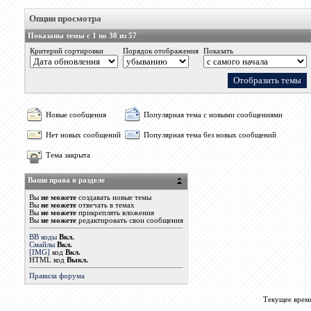
Опции просмотра
Показаны темы с 1 по 30 из 57
Критерий сортировки
Порядок отображения
Показать
Новые сообщения
Популярная тема с новыми сообщениями
Нет новых сообщений
Популярная тема без новых сообщений
Тема закрыта
Ваши права в разделе
Вы
не можете
создавать новые темы
Вы
не можете
отвечать в темах
Вы
не можете
прикреплять вложения
Вы
не можете
редактировать свои сообщения
BB коды
Вкл.
Смайлы
Вкл.
[IMG]
код
Вкл.
HTML код
Выкл.
Правила форума
Текущее врем