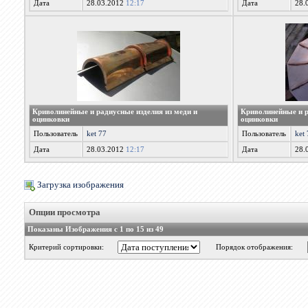
Дата
28.03.2012
12:17
Дата
28.
Криволинейные и радиусные изделия из меди и
Криволинейные и р
оцинковки
оцинковки
Пользователь
ket 77
Пользователь
ket
Дата
28.03.2012
12:17
Дата
28.
Загрузка изображения
Опции просмотра
Показаны Изображения с 1 по 15 из 49
Критерий сортировки:
Порядок отображения: