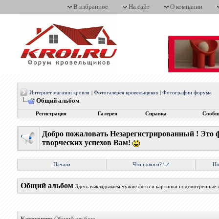
В избранное
На сайт
О компании
Интернет магазин кровли
|
Фотогалерея кровельщиков
|
Фотографии форума
Общий альбом
Регистрация
Галерея
Справка
Сообщ
Добро пожаловать Незарегистрированный ! Это 
творческих успехов Вам!
Начало
Что нового?
Но
Общий альбом
Здесь выкладываем чужие фото и картинки подсмотренные 
Категория:
Общий альбом