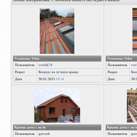
Установка Velux
Установка Velux
Пользователь
vovhik74
Пользователь
vov
Раздел
Конкурс на лучшую крышу
Раздел
Кон
Дата
30.01.2015
18:34
Дата
30.
Крыша дома с нуля
Крыша дома с нул
Пользователь
gavrosh
Пользователь
gav