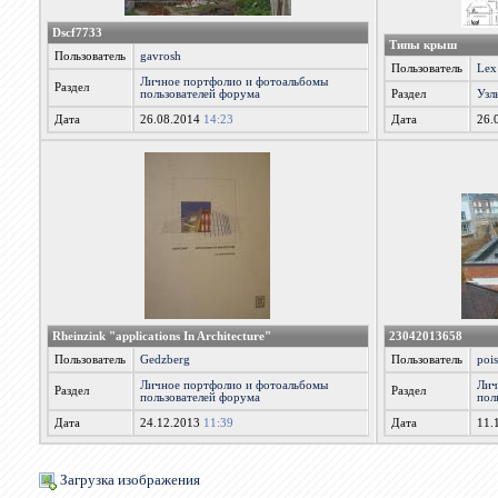
Dscf7733
Типы крыш
Пользователь
gavrosh
Пользователь
Lex
Личное портфолио и фотоальбомы
Раздел
пользователей форума
Раздел
Узл
Дата
26.08.2014
14:23
Дата
26.
Rheinzink "applications In Architecture"
23042013658
Пользователь
Gedzberg
Пользователь
poi
Личное портфолио и фотоальбомы
Лич
Раздел
Раздел
пользователей форума
пол
Дата
24.12.2013
11:39
Дата
11.
Загрузка изображения