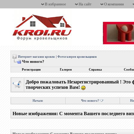
В избранное
На сайт
О компании
Интернет магазин кровли
|
Фотогалерея кровельщиков
Что нового?
Регистрация
Галерея
Справка
Сообщ
Добро пожаловать Незарегистрированный ! Это 
творческих успехов Вам!
Начало
Что нового?
Но
Новые изображения: С момента Вашего последнего виз
Новые изображения: С момента Вашего последнего визита