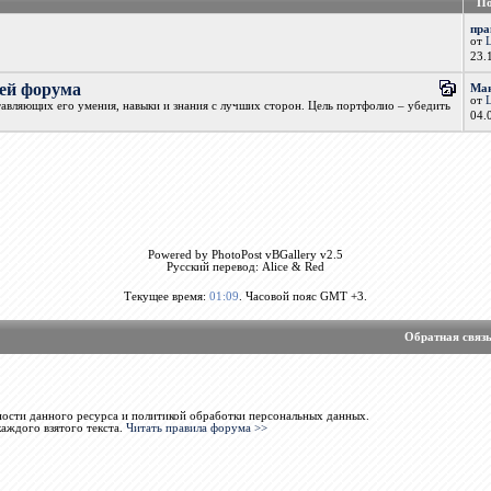
По
пра
от
е
23.
лей форума
Ман
от
тавляющих его умения, навыки и знания с лучших сторон. Цель портфолио – убедить
04.
Powered by PhotoPost vBGallery v2.5
Русский перевод: Alice & Red
Текущее время:
01:09
. Часовой пояс GMT +3.
Обратная связ
ости данного ресурса и политикой обработки персональных данных.
каждого взятого текста.
Читать правила форума >>