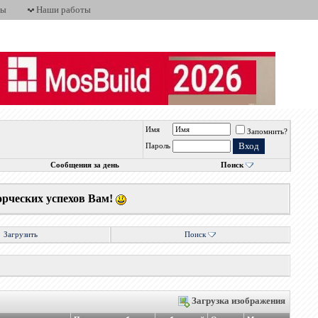
ты
Наши работы
Имя
Запомнить?
Пароль
Сообщения за день
Поиск
орческих успехов Вам!
Загрузить
Поиск
Загрузка изображения