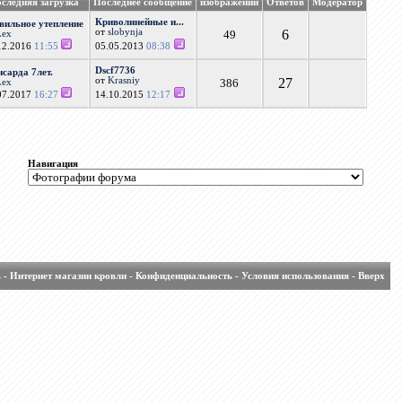
следняя загрузка
Последнее сообщение
изображений
Ответов
Модератор
Криволинейные и...
вильное утепление
от
slobynja
6
49
Lex
12.2016
11:55
05.05.2013
08:38
Dscf7736
сарда 7лет.
от
Krasniy
27
386
Lex
07.2017
16:27
14.10.2015
12:17
Навигация
ь
-
Интернет магазин кровли
-
Конфиденциальность
-
Условия использования
-
Вверх