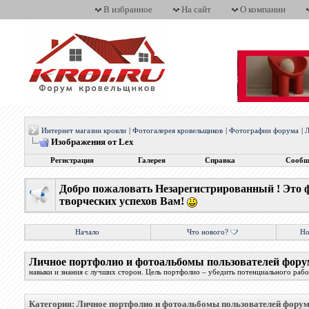
В избранное
На сайт
О компании
Интернет магазин кровли
|
Фотогалерея кровельщиков
|
Фотографии форума
|
Л
Изображения от Lex
Регистрация
Галерея
Справка
Сообщ
Добро пожаловать Незарегистрированный ! Это 
творческих успехов Вам!
Начало
Что нового?
Но
Личное портфолио и фотоальбомы пользователей фору
навыки и знания с лучших сторон. Цель портфолио – убедить потенциального работ
Категория: Личное портфолио и фотоальбомы пользователей фору