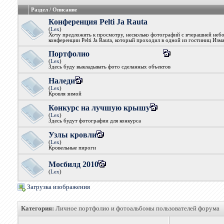
Раздел / Описание
Конференция Pelti Ja Rauta
(
Lex
)
Хочу предложить к просмотру, несколько фотографий с вчерашней неб
конференции Pelti Ja Rauta, который проходил в одной из гостиниц Изм
Портфолио
(
Lex
)
Здесь буду выкладывать фото сделанных объектов
Наледи
(
Lex
)
Кровля зимой
Конкурс на лучшую крышу
(
Lex
)
Здесь будут фотографии для конкурса
Узлы кровли
(
Lex
)
Кровельные пироги
Мосбилд 2010
(
Lex
)
Загрузка изображения
Категория:
Личное портфолио и фотоальбомы пользователей форума