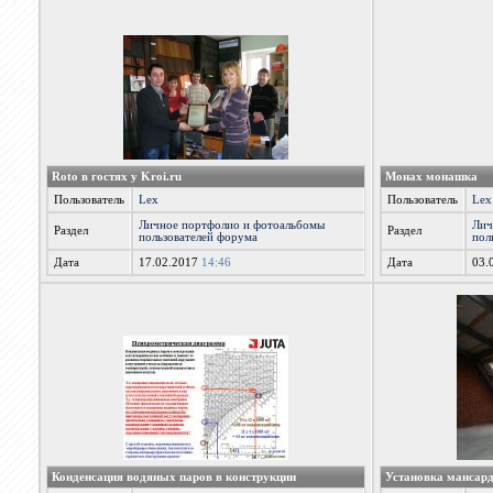
Roto в гостях у Kroi.ru
Монах монашка
Пользователь
Lex
Пользователь
Lex
Личное портфолио и фотоальбомы
Лич
Раздел
Раздел
пользователей форума
пол
Дата
17.02.2017
14:46
Дата
03.
Конденсация водяных паров в конструкции
Установка мансар