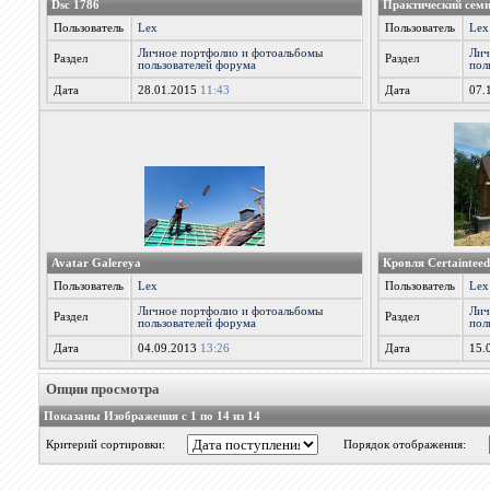
Dsc 1786
Практический семи
Пользователь
Lex
Пользователь
Lex
Личное портфолио и фотоальбомы
Лич
Раздел
Раздел
пользователей форума
пол
Дата
28.01.2015
11:43
Дата
07.
Avatar Galereya
Кровля Certainteed
Пользователь
Lex
Пользователь
Lex
Личное портфолио и фотоальбомы
Лич
Раздел
Раздел
пользователей форума
пол
Дата
04.09.2013
13:26
Дата
15.
Опции просмотра
Показаны Изображения с 1 по 14 из 14
Критерий сортировки:
Порядок отображения: