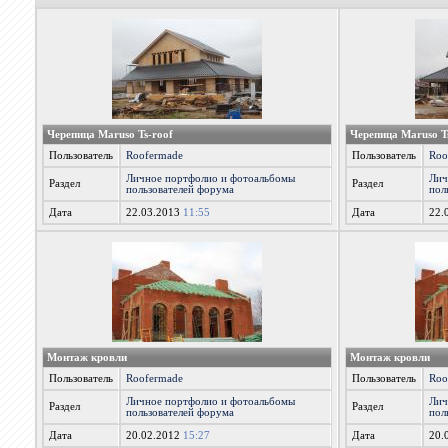
Черепица Maruso Ts-roof
Черепица Maruso T
Пользователь
Roofermade
Пользователь
Roo
Личное портфолио и фотоальбомы
Лич
Раздел
Раздел
пользователей форума
пол
Дата
22.03.2013
11:55
Дата
22.
Монтаж кровли
Монтаж кровли
Пользователь
Roofermade
Пользователь
Roo
Личное портфолио и фотоальбомы
Лич
Раздел
Раздел
пользователей форума
пол
Дата
20.02.2012
15:27
Дата
20.