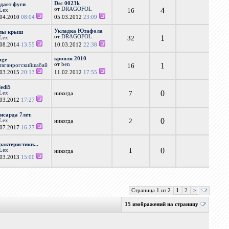
Dsc 0023k
дает фуги
от
DRAGOFOL
4
16
Lex
.04.2010
08:04
05.03.2012
23:09
Укладка Ютафола
пы крыш
от
DRAGOFOL
1
32
Lex
.08.2014
13:55
10.03.2012
22:38
кровля 2010
age
от
ben
1
16
таганрогскийшабай
.03.2015
20:13
11.02.2012
17:55
ledi5
0
7
Lex
никогда
.03.2012
17:27
нсарда 7лет.
0
2
Lex
никогда
.07.2017
16:27
рактеристики...
0
1
Lex
никогда
.03.2013
15:00
Страница 1 из 2
1
2
>
15 изображений на страницу