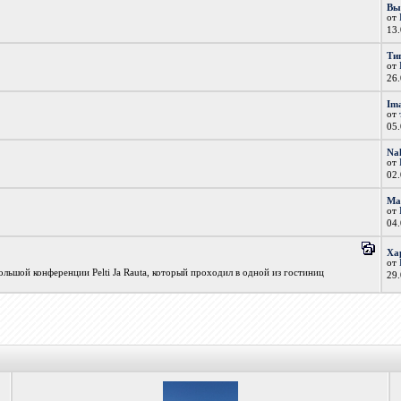
Вы
от
13
Ти
от
26
Im
от
05
Na
от
02
Ма
от
04
Ха
от
льшой конференции Pelti Ja Rauta, который проходил в одной из гостиниц
29