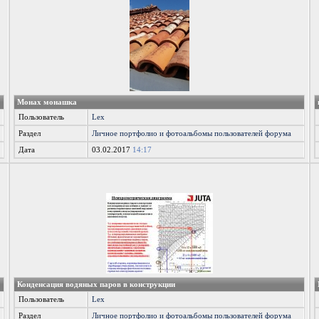
Монах монашка
Пользователь
Lex
Раздел
Личное портфолио и фотоальбомы пользователей форума
Дата
03.02.2017
14:17
Конденсация водяных паров в конструкции
Пользователь
Lex
Раздел
Личное портфолио и фотоальбомы пользователей форума