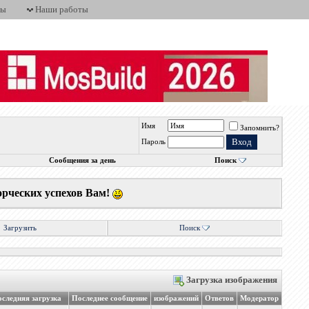
ты
Наши работы
Имя
Запомнить?
Пароль
Сообщения за день
Поиск
орческих успехов Вам!
Загрузить
Поиск
Загрузка изображения
следняя загрузка
Последнее сообщение
изображений
Ответов
Модератор