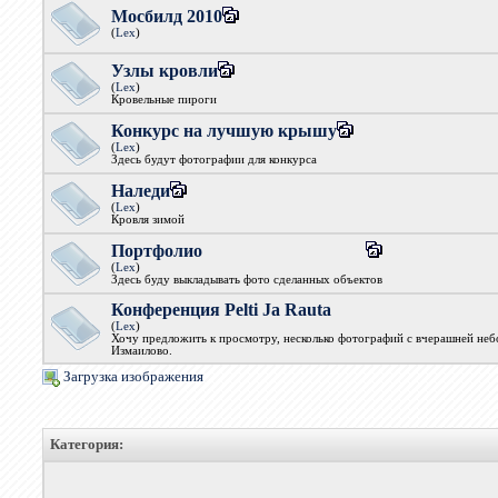
Мосбилд 2010
(
Lex
)
Узлы кровли
(
Lex
)
Кровельные пироги
Конкурс на лучшую крышу
(
Lex
)
Здесь будут фотографии для конкурса
Наледи
(
Lex
)
Кровля зимой
Портфолио
(
Lex
)
Здесь буду выкладывать фото сделанных объектов
Конференция Pelti Ja Rauta
(
Lex
)
Хочу предложить к просмотру, несколько фотографий с вчерашней небо
Измаилово.
Загрузка изображения
Категория: